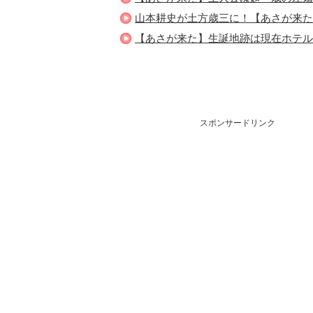
山本耕史が土方歳三に！【あさが来た】（2
【あさが来た】生誕地跡は現在ホテルに（2
スポンサードリンク