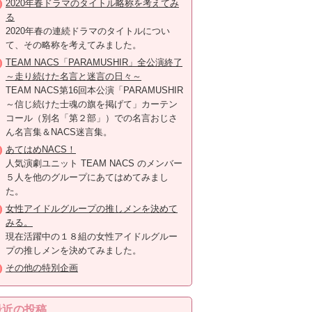
2020年春ドラマのタイトル略称を考えてみ
る
2020年春の連続ドラマのタイトルについ
て、その略称を考えてみました。
TEAM NACS「PARAMUSHIR」全公演終了
～走り続けた名言と迷言の日々～
TEAM NACS第16回本公演「PARAMUSHIR
～信じ続けた士魂の旗を掲げて」カーテン
コール（別名「第２部」）での名言おじさ
ん名言集＆NACS迷言集。
あてはめNACS！
人気演劇ユニット TEAM NACS のメンバー
５人を他のグループにあてはめてみまし
た。
女性アイドルグループの推しメンを決めて
みる。
現在活躍中の１８組の女性アイドルグルー
プの推しメンを決めてみました。
その他の特別企画
最近の投稿