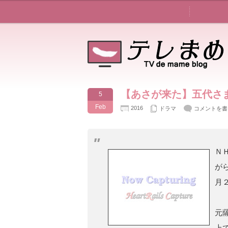
【あさが来た】五代さ
5
Feb
2016
ドラマ
コメントを書
Ｎ
が
月
元
上