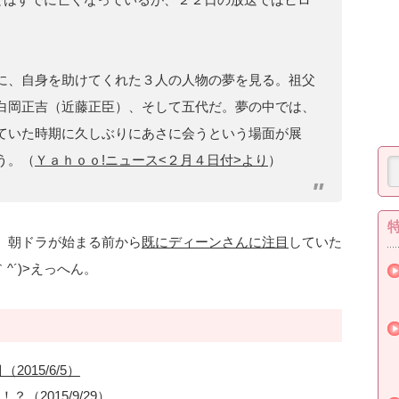
。
に、自身を助けてくれた３人の人物の夢を見る。祖父
白岡正吉（近藤正臣）、そして五代だ。夢の中では、
ていた時期に久しぶりにあさに会うという場面が展
う。（
Ｙａｈｏｏ!ニュース<２月４日付>より
）
。朝ドラが始まる前から
既にディーンさんに注目
していた
^´)>えっへん。
015/6/5）
2015/9/29）