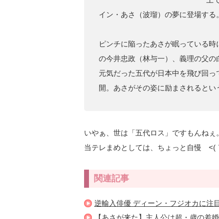
イン・あさ（波瑠）の夢に登場する
ピンチに陥ったあさが眠っている時
の今井忠政（林与一）、義理の父の
元気だった五代が日本中を飛び回っ
開。あさがその姿に励まされるとい
いやぁ、世は「五代ロス」ですもんねぇ
当テレまめとしては、ちょっと自慢 <(｀
関連記事
逆輸入俳優 ディーン・フジオカに注目（2
【あさが来た】主人公は超・歳の差婚！？（