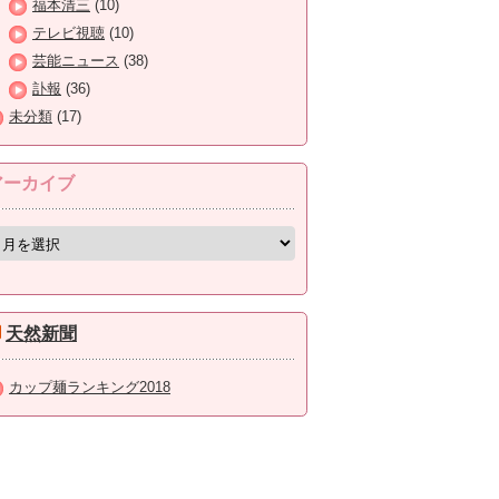
福本清三
(10)
テレビ視聴
(10)
芸能ニュース
(38)
訃報
(36)
未分類
(17)
アーカイブ
天然新聞
カップ麺ランキング2018