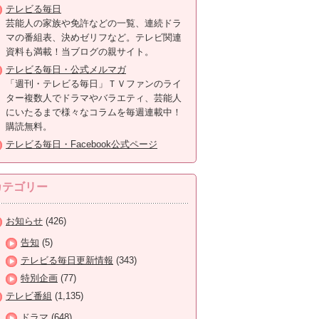
テレビる毎日
芸能人の家族や免許などの一覧、連続ドラ
マの番組表、決めゼリフなど。テレビ関連
資料も満載！当ブログの親サイト。
テレビる毎日・公式メルマガ
「週刊・テレビる毎日」ＴＶファンのライ
ター複数人でドラマやバラエティ、芸能人
にいたるまで様々なコラムを毎週連載中！
購読無料。
テレビる毎日・Facebook公式ページ
カテゴリー
お知らせ
(426)
告知
(5)
テレビる毎日更新情報
(343)
特別企画
(77)
テレビ番組
(1,135)
ドラマ
(648)