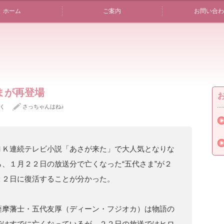
ホーム
ご案内
お問い合わ
まが再登場
く
さっちゃんはね♪
ＨＫ連続テレビ小説「あさが来た」で大人気となりな
ら、１月２２日の放送分で亡くなった“五代さま”が２
２２日に復活することが分かった。
薩摩藩士・五代友厚（ディーン・フジオカ）は物語の
ではすでに亡くなっているが、２２日の放送ではヒロ