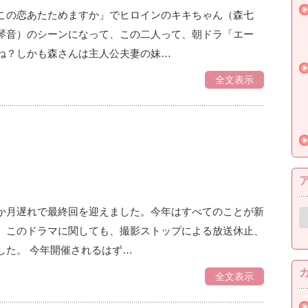
この恋あたためますか」でヒロインのキキちゃん（森七
琴音）のシーンになって、この二人って、朝ドラ「エー
ね？しかも森さんは主人公夫妻の妹…
全文表示
か月遅れで最終回を迎えました。今年はすべてのことが新
ア
ー
、このドラマに関しても、撮影ストップによる放送休止、
カ
した。 今年開催されるはず…
イ
ブ
全文表示