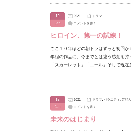
19
2021
ドラマ
Jan
コメントを書く
ヒロイン、第一の試練！
ここ１０年ほどの朝ドラはずっと初回か
年程の作品に、今までとは違う感覚を持
「スカーレット」「エール」そして現在
12
2021
ドラマ
,
バラエティ
,
芸能
Jan
コメントを書く
未来のはじまり