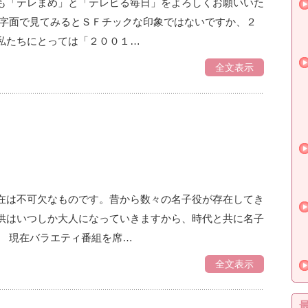
も「テレまめ」と「テレビる毎日」をよろしくお願いいた
て字面で見てみるとＳＦチックな印象ではないですか、２
私たちにとっては「２００１…
全文表示
在は不可欠なものです。昔から数々の名子役が存在してき
供はいつしか大人になっていきますから、時代と共に名子
。 現在バラエティ番組を席…
全文表示