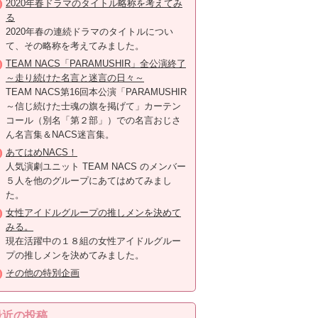
2020年春ドラマのタイトル略称を考えてみ
る
2020年春の連続ドラマのタイトルについ
て、その略称を考えてみました。
TEAM NACS「PARAMUSHIR」全公演終了
～走り続けた名言と迷言の日々～
TEAM NACS第16回本公演「PARAMUSHIR
～信じ続けた士魂の旗を掲げて」カーテン
コール（別名「第２部」）での名言おじさ
ん名言集＆NACS迷言集。
あてはめNACS！
人気演劇ユニット TEAM NACS のメンバー
５人を他のグループにあてはめてみまし
た。
女性アイドルグループの推しメンを決めて
みる。
現在活躍中の１８組の女性アイドルグルー
プの推しメンを決めてみました。
その他の特別企画
最近の投稿