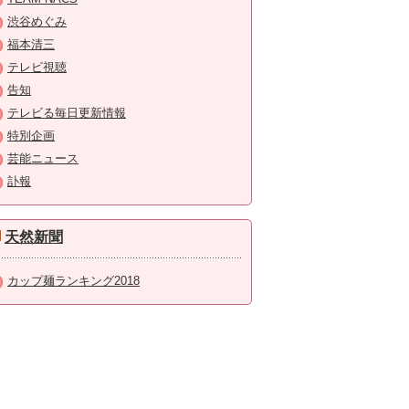
渋谷めぐみ
福本清三
テレビ視聴
告知
テレビる毎日更新情報
特別企画
芸能ニュース
訃報
天然新聞
カップ麺ランキング2018