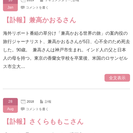
10
2019
ドキュメンタリー
,
訃報
Jan
コメントを書く
【訃報】兼高かおるさん
海外リポート番組の草分け「兼高かおる世界の旅」の案内役の
旅行ジャーナリスト、兼高かおるさんが5日、心不全のため死去
した。90歳。 兼高さんは神戸市生まれ。インド人の父と日本
人の母を持つ。東京の香蘭女学校を卒業後、米国のロサンゼル
ス市立大…
全文表示
28
2018
訃報
Aug
コメントを書く
【訃報】さくらももこさん