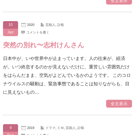
全文表示
10
2020
芸能人
,
訃報
Apr
コメントを書く
突然の別れ〜志村けんさん
日本中が、いや世界中が止まっています。人の往来が、経済
が。いつ終息するのかが見えないだけに、重苦しい雰囲気だけ
をはらんだまま、空気がよどんでいるかのようです。 このコロ
ナウイルスの騒動は、緊急事態であることは知りながらも、目
に見えないもの…
全文表示
9
2019
ドラマ
,
ＣＭ
,
芸能人
,
訃報