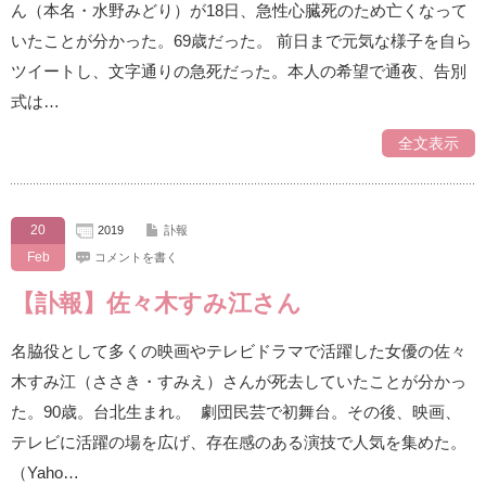
ん（本名・水野みどり）が18日、急性心臓死のため亡くなって
いたことが分かった。69歳だった。 前日まで元気な様子を自ら
ツイートし、文字通りの急死だった。本人の希望で通夜、告別
式は…
全文表示
20
2019
訃報
Feb
コメントを書く
【訃報】佐々木すみ江さん
名脇役として多くの映画やテレビドラマで活躍した女優の佐々
木すみ江（ささき・すみえ）さんが死去していたことが分かっ
た。90歳。台北生まれ。 劇団民芸で初舞台。その後、映画、
テレビに活躍の場を広げ、存在感のある演技で人気を集めた。
（Yaho…