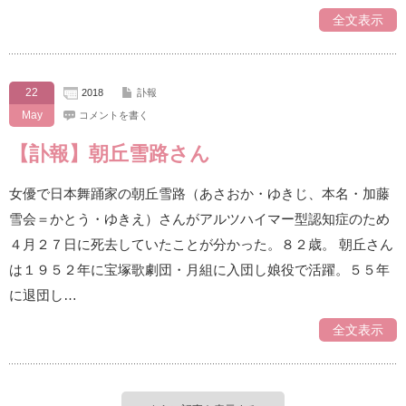
全文表示
22
2018
訃報
May
コメントを書く
【訃報】朝丘雪路さん
女優で日本舞踊家の朝丘雪路（あさおか・ゆきじ、本名・加藤
雪会＝かとう・ゆきえ）さんがアルツハイマー型認知症のため
４月２７日に死去していたことが分かった。８２歳。 朝丘さん
は１９５２年に宝塚歌劇団・月組に入団し娘役で活躍。５５年
に退団し…
全文表示