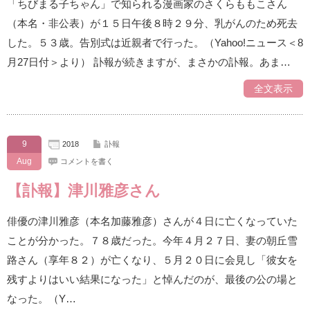
「ちびまる子ちゃん」で知られる漫画家のさくらももこさん
（本名・非公表）が１５日午後８時２９分、乳がんのため死去
した。５３歳。告別式は近親者で行った。（Yahoo!ニュース＜8
月27日付＞より） 訃報が続きますが、まさかの訃報。あま…
全文表示
9
2018
訃報
Aug
コメントを書く
【訃報】津川雅彦さん
俳優の津川雅彦（本名加藤雅彦）さんが４日に亡くなっていた
ことが分かった。７８歳だった。今年４月２７日、妻の朝丘雪
路さん（享年８２）が亡くなり、５月２０日に会見し「彼女を
残すよりはいい結果になった」と悼んだのが、最後の公の場と
なった。（Y…