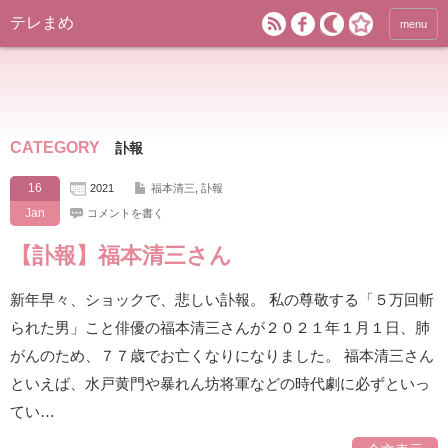
テレまめ
menu
CATEGORY
訃報
16
2021
福本清三
,
訃報
Jan
コメントを書く
【訃報】福本清三さん
新年早々、ショックで、悲しい訃報。 私の尊敬する「５万回斬
られた男」こと俳優の福本清三さんが２０２１年１月１日、肺
がんのため、７７歳でお亡くなりになりました。 福本清三さん
といえば、水戸黄門や暴れん坊将軍などの時代劇に必ずといっ
てい…