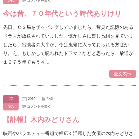
Dec
コメントを書く
今は昔、７０年代という時代ありけり
先日、ＣＳ局をザッピングしていましたら、昔見た記憶のある
ドラマが放送されていました。懐かしさに暫し番組を見ていま
したら、出演者の大半が、今は鬼籍に入っておられる方ばか
り。え、もしかして呪われたドラマ？などと思ったら、放送が
１９７５年でもう４…
全文表示
22
2019
訃報
Nov
コメントを書く
【訃報】木内みどりさん
映画やバラエティー番組で幅広く活躍した女優の木内みどりさ