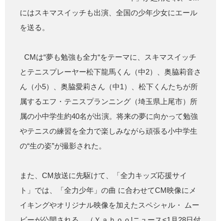
にはスキマスイッチも出演、全国の少年少女にエール
を送る。
CMは“夢も勉強も全力“をテーマに、スキマスイッチ
とテニスプレーヤー松下龍馬くん（中2）、奥脇莉音さ
ん（小5）、奥脇愛莉さん（中1）、松下くんたちが所
属するエフ・テニスプランニング（埼玉県上尾市）所
属の小中学生約40名が出演。将来の夢に向かって勉強
やテニスの練習を全力で楽しみながら頑張る小中学生
の“生の姿”が撮影された。
また、CM放送に先駆けて、「全力キッズ応援サイ
ト」では、「全力少年」の曲 に合わせてCM映像にメ
イキングやオリジナル映像を加えたスペシャル・ ムー
ビーが公開される。（
Ｙａｈｏｏ!ニュース<1月28日付