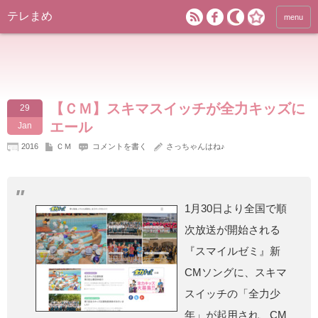
テレまめ
menu
【ＣＭ】スキマスイッチが全力キッズに
29
エール
Jan
2016
ＣＭ
コメントを書く
さっちゃんはね♪
1月30日より全国で順
次放送が開始される
『スマイルゼミ』新
CMソングに、スキマ
スイッチの「全力少
年」が起用され、CM