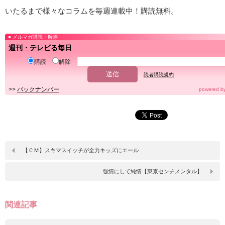
いたるまで様々なコラムを毎週連載中！購読無料。
メルマガ購読・解除
週刊・テレビる毎日
購読
解除
読者購読規約
>>
バックナンバー
powered b
【ＣＭ】スキマスイッチが全力キッズにエール
強情にして純情【東京センチメンタル】
関連記事