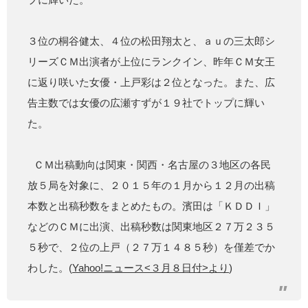
３位の桐谷健太、４位の松田翔太と、ａｕの三太郎シ
リーズＣＭ出演者が上位にランクイン、昨年ＣＭ女王
に返り咲いた女優・上戸彩は２位となった。また、広
告主数では女優の広瀬すずが１９社でトップに輝い
た。
ＣＭ出稿動向は関東・関西・名古屋の３地区の各民
放５局を対象に、２０１５年の１月から１２月の出稿
本数と出稿秒数をまとめたもの。濱田は「ＫＤＤＩ」
などのＣＭに出演、出稿秒数は関東地区２７万２３５
５秒で、２位の上戸（２７万１４８５秒）を僅差でか
わした。(
Yahoo!ニュース<３月８日付>より
)