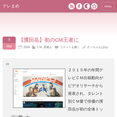
テレまめ
menu
【濱田岳】初のCM王者に
9
Mar
2016
ＣＭ
,
芸能人
コメントを書く
さっちゃんはね♪
２０１５年の年間テ
レビＣＭ出稿動向が
ビデオリサーチから
発表され、タレント
別ＣＭ量で俳優の濱
田岳が初の全体トッ
プに輝いた。