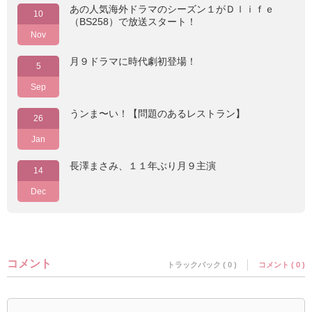
あの人気海外ドラマのシーズン１がＤｌｉｆｅ
10
（BS258）で放送スタート！
Nov
月９ドラマに時代劇初登場！
5
Sep
うンま〜い！【問題のあるレストラン】
26
Jan
長澤まさみ、１１年ぶり月９主演
14
Dec
コメント
トラックバック ( 0 )
コメント ( 0 )