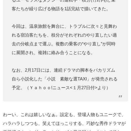
客たちが繰り広げる物語を1話完結で描いてきた。
今回は、温泉旅館を舞台に、トラブルに次々と見舞わ
れる宿泊客たちを、枝分がそれぞれのやり直したい過
去の分岐点まで運ぶ。複数の乗客の“やり直し”が同時
に展開され、複雑に絡み合うことになる。
なお、2月17日には、連続ドラマの脚本をバカリズム
自ら小説化した「小説 素敵な選TAXI」が発売される
予定。（Ｙａｈｏｏ!ニュース<１月27日付>より）
わーい、これは嬉しいなぁ。設定も、登場人物もユニークで、
ハラハラしつつも、笑えてほっこりする、巧妙な秀作ドラマが