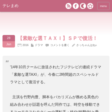
テレまめ
menu
【素敵な選ＴＡＸＩ】ＳＰで復活！
28
Jan
2016
ドラマ
コメントを書く
さっちゃんはね♪
’14年10月クールに放送されたフジテレビの連続ドラマ
「素敵な選TAXI」が、今春に2時間超のスペシャルド
ラマとして復活する。
主演を竹野内豊、脚本をバカリズムが務める異色の
組み合わせが話題を呼んだ同作では、時空を移動でき
るユーモラスなタクシーの運転手・枝分(竹野内)と乗