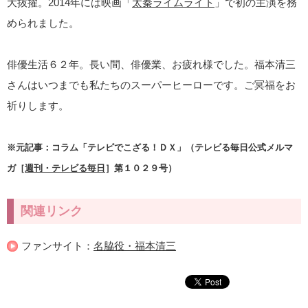
大抜擢。2014年には映画「
太秦ライムライト
」で初の主演を務
められました。
俳優生活６２年。長い間、俳優業、お疲れ様でした。福本清三
さんはいつまでも私たちのスーパーヒーローです。ご冥福をお
祈りします。
※元記事：コラム「テレビでこざる！ＤＸ」（テレビる毎日公式メルマ
ガ［
週刊・テレビる毎日
］第１０２９号）
関連リンク
ファンサイト：
名脇役・福本清三