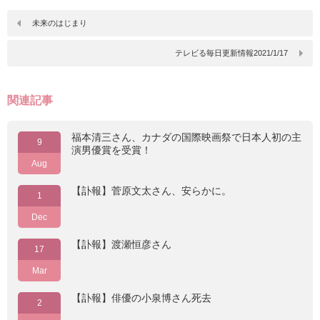
未来のはじまり
テレビる毎日更新情報2021/1/17
関連記事
福本清三さん、カナダの国際映画祭で日本人初の主
9
演男優賞を受賞！
Aug
【訃報】菅原文太さん、安らかに。
1
Dec
【訃報】渡瀬恒彦さん
17
Mar
【訃報】俳優の小泉博さん死去
2