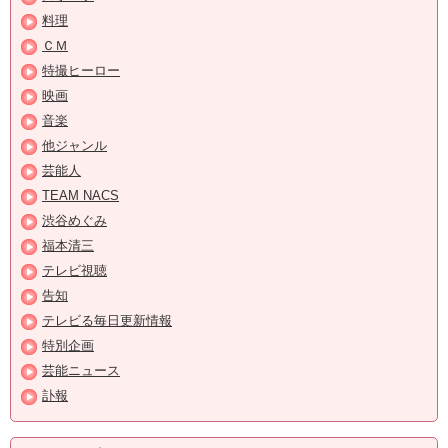
料理
ＣＭ
特撮ヒーロー
映画
音楽
他ジャンル
芸能人
TEAM NACS
渋谷めぐみ
福本清三
テレビ視聴
告知
テレビる毎日更新情報
特別企画
芸能ニュース
訃報