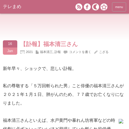
テレまめ
menu
【訃報】福本清三さん
16
Jan
2021
福本清三
,
訃報
コメントを書く
こざる
新年早々、ショックで、悲しい訃報。
私の尊敬する「５万回斬られた男」こと俳優の福本清三さんが
２０２１年１月１日、肺がんのため、７７歳でお亡くなりにな
りました。
福本清三さんといえば、水戸黄門や暴れん坊将軍などの時
代劇に必ずといっていいほど登場していた斬られ役俳優。