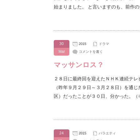
始まりました。 と言いますのも、前作
30
2015
ドラマ
Mar
コメントを書く
マッサンロス？
２８日に最終回を迎えたＮＨＫ連続テレ
（昨年９月２９日～３月２８日）を通じ
区）だったことが３０日、分かった。（
24
2015
バラエティ