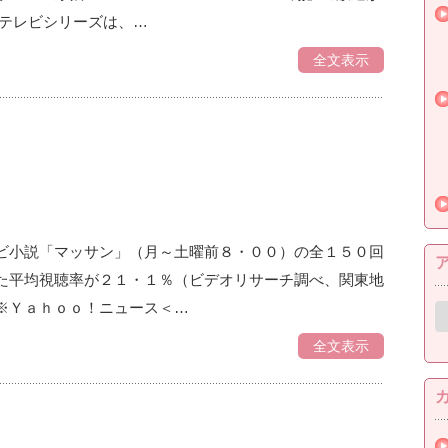
のテレビシリーズは、…
全文表示
ビ小説「マッサン」（月～土曜前８・００）の全１５０回
た平均視聴率が２１・１％（ビデオリサーチ調べ、関東地
※Ｙａｈｏｏ！ニュース＜…
ア
ー
カ
全文表示
イ
ブ