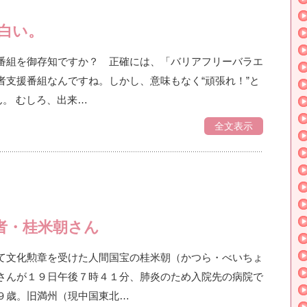
白い。
番組を御存知ですか？ 正確には、「バリアフリーバラエ
者支援番組なんですね。しかし、意味もなく“頑張れ！”と
ん。 むしろ、出来…
全文表示
者・桂米朝さん
て文化勲章を受けた人間国宝の桂米朝（かつら・べいちょ
さんが１９日午後７時４１分、肺炎のため入院先の病院で
９歳。旧満州（現中国東北…