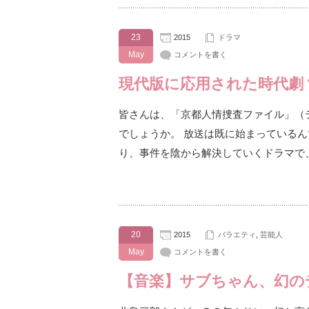
23
2015
ドラマ
May
コメントを書く
現代版に応用された時代劇
皆さんは、「京都人情捜査ファイル」（
でしょうか。 放送は既に始まっている
り、事件を陰から解決していくドラマで
20
2015
バラエティ
,
芸能人
May
コメントを書く
【音楽】サブちゃん、幻の