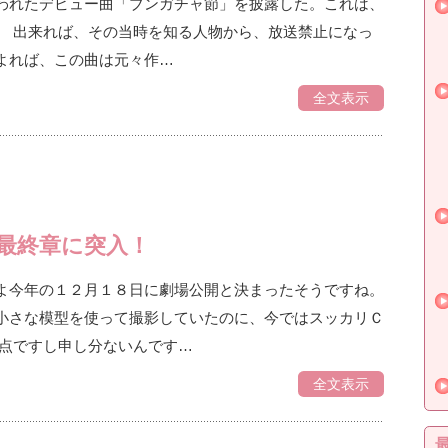
われたデビュー曲「ブンガチャ節」を披露した。これは、
。 出来れば、その当時を知る人物から、放送禁止になっ
よれば、この曲は元々作…
全文表示
最終章に突入！
よ今年の１２月１８日に劇場公開と決まったそうですね。
小さな模型を使って撮影していたのに、今ではスッカリＣ
満点ですし申し分ないんです…
全文表示