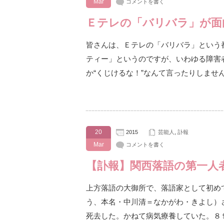
Mar
コメントを書く
Ｅテレの「バリバラ」が面
皆さんは、Ｅテレの「バリバラ」という
ティー」というのですが、いわゆる障害
か“くじけるな！”なんて言ったりしませ
20
2015
芸能人
,
訃報
Mar
コメントを書く
【訃報】関西落語の第一人
上方落語の大御所で、落語家として初め
う、本名・中川清＝なかがわ・きよし）
死去した。かねて病気療養していた。８