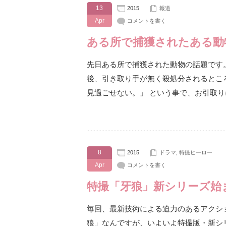
13
2015
報道
Apr
コメントを書く
ある所で捕獲されたある動
先日ある所で捕獲された動物の話題です
後、引き取り手が無く殺処分されるとこ
見過ごせない。」 という事で、お引取
8
2015
ドラマ
,
特撮ヒーロー
Apr
コメントを書く
特撮「牙狼」新シリーズ始
毎回、最新技術による迫力のあるアクシ
狼」なんですが、いよいよ特撮版・新シリー