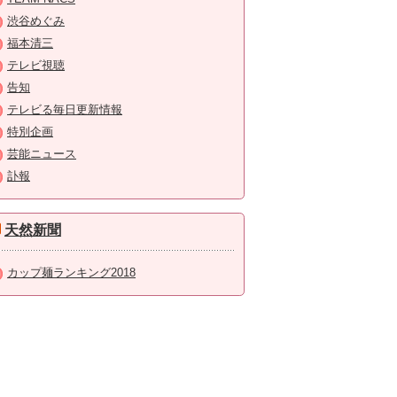
渋谷めぐみ
福本清三
テレビ視聴
告知
テレビる毎日更新情報
特別企画
芸能ニュース
訃報
天然新聞
カップ麺ランキング2018