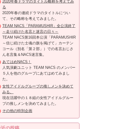
2020年春ドラマのタイトル略称を考えてみ
る
2020年春の連続ドラマのタイトルについ
て、その略称を考えてみました。
TEAM NACS「PARAMUSHIR」全公演終了
～走り続けた名言と迷言の日々～
TEAM NACS第16回本公演「PARAMUSHIR
～信じ続けた士魂の旗を掲げて」カーテン
コール（別名「第２部」）での名言おじさ
ん名言集＆NACS迷言集。
あてはめNACS！
人気演劇ユニット TEAM NACS のメンバー
５人を他のグループにあてはめてみまし
た。
女性アイドルグループの推しメンを決めて
みる。
現在活躍中の１８組の女性アイドルグルー
プの推しメンを決めてみました。
その他の特別企画
最近の投稿