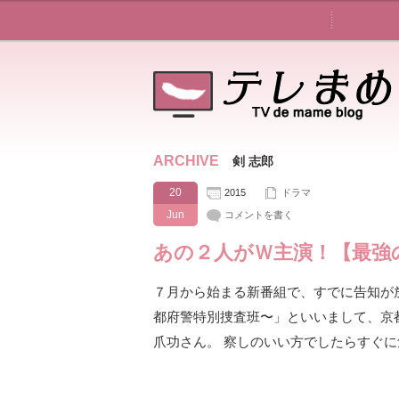
ARCHIVE
剣 志郎
20
2015
ドラマ
Jun
コメントを書く
あの２人がＷ主演！【最強
７月から始まる新番組で、すでに告知が
都府警特別捜査班〜」といいまして、京
爪功さん。 察しのいい方でしたらすぐ