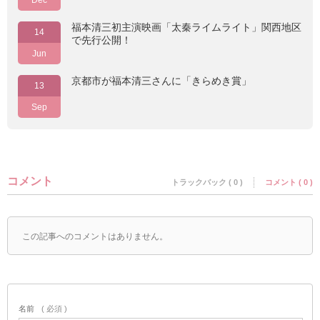
Dec
福本清三初主演映画「太秦ライムライト」関西地区
14
で先行公開！
Jun
京都市が福本清三さんに「きらめき賞」
13
Sep
コメント
トラックバック ( 0 )
コメント ( 0 )
この記事へのコメントはありません。
名前
( 必須 )