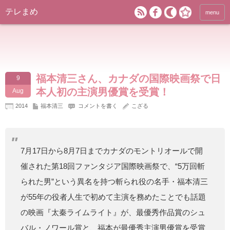
テレまめ
menu
福本清三さん、カナダの国際映画祭で日
9
本人初の主演男優賞を受賞！
Aug
2014
福本清三
コメントを書く
こざる
7月17日から8月7日までカナダのモントリオールで開
催された第18回ファンタジア国際映画祭で、“5万回斬
られた男”という異名を持つ斬られ役の名手・福本清三
が55年の役者人生で初めて主演を務めたことでも話題
の映画『太秦ライムライト』が、最優秀作品賞のシュ
バル・ノワール賞と、福本が最優秀主演男優賞を受賞