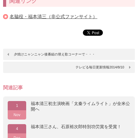
関連リンク
名脇役・福本清三（非公式ファンサイト）
夕焼けニャンニャン後番組の替え歌コーナーで・・・
テレビる毎日更新情報2014/8/10
関連記事
福本清三初主演映画「太秦ライムライト」が全米公
1
開へ
Nov
福本清三さん、石原裕次郎特別功労賞を受賞！
4