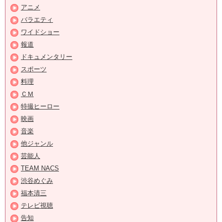
アニメ
バラエティ
ワイドショー
報道
ドキュメンタリー
スポーツ
料理
ＣＭ
特撮ヒーロー
映画
音楽
他ジャンル
芸能人
TEAM NACS
渋谷めぐみ
福本清三
テレビ視聴
告知