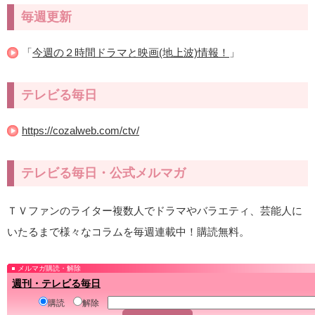
毎週更新
「
今週の２時間ドラマと映画(地上波)情報！
」
テレビる毎日
https://cozalweb.com/ctv/
テレビる毎日・公式メルマガ
ＴＶファンのライター複数人でドラマやバラエティ、芸能人に
いたるまで様々なコラムを毎週連載中！購読無料。
メルマガ購読・解除
週刊・テレビる毎日
購読
解除