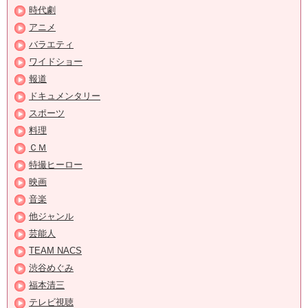
時代劇
アニメ
バラエティ
ワイドショー
報道
ドキュメンタリー
スポーツ
料理
ＣＭ
特撮ヒーロー
映画
音楽
他ジャンル
芸能人
TEAM NACS
渋谷めぐみ
福本清三
テレビ視聴