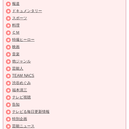
報道
ドキュメンタリー
スポーツ
料理
ＣＭ
特撮ヒーロー
映画
音楽
他ジャンル
芸能人
TEAM NACS
渋谷めぐみ
福本清三
テレビ視聴
告知
テレビる毎日更新情報
特別企画
芸能ニュース