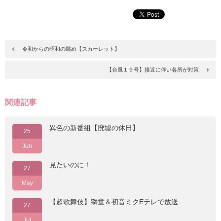
令和からの昭和の眺め【スカーレット】
【台風１９号】接近に伴い各所が対策
関連記事
異色の新番組【廃墟の休日】
25
Jun
見たいのに！
27
May
【超歌舞伎】獅童＆初音ミクEテレで放送
27
Jul