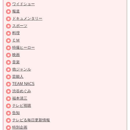
ワイドショー
報道
ドキュメンタリー
スポーツ
料理
ＣＭ
特撮ヒーロー
映画
音楽
他ジャンル
芸能人
TEAM NACS
渋谷めぐみ
福本清三
テレビ視聴
告知
テレビる毎日更新情報
特別企画