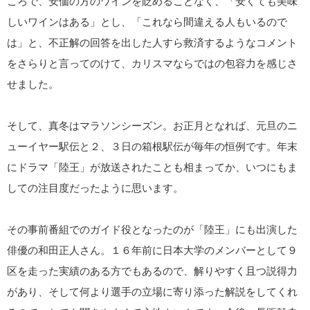
ころで、安価の方のワインを貶めることなく、「安くても美味
しいワインはある」とし、「これなら間違える人もいるので
は」と、不正解の回答を出した人すら救済するようなコメント
をさらりと言ってのけて、カリスマならではの包容力を感じさ
せました。
そして、真冬はマラソンシーズン。お正月となれば、元旦のニ
ューイヤー駅伝と２、３日の箱根駅伝が毎年の恒例です。年末
にドラマ「陸王」が放送されたことも相まってか、いつにもま
しての注目度だったように思います。
その事前番組でのガイド役となったのが「陸王」にも出演した
俳優の和田正人さん。１６年前に日本大学のメンバーとして９
区を走った実績のある方でもあるので、解りやすく且つ説得力
があり、そして何より選手の立場に寄り添った解説をしてくれ