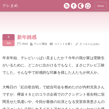
テレまめ
menu
新年雑感
8
Jan
2018
テレビ番組
コメントを書く
さっちゃんはね♪
年末年始、テレビいっぱい見ましたか？今年の我が家は受験生
がいるために、どこかに出かけるでもなく、まさにテレビ三昧
でした。そんな中で好感的な印象を残した人たちが何人か。
大晦日の「紅白歌合戦」で総合司会を務めたのが内村光良さん
ですが、欅坂４６とのコラボ企画でのアクシデント発生時に垣
間見せた気遣いや、今回が最後の出演となる安室奈美恵さんの
大ファンとして知られるイモトアヤコさんへのメッセージを織