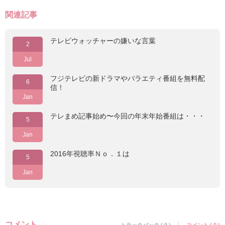
関連記事
テレビウォッチャーの嫌いな言葉
2
Jul
フジテレビの新ドラマやバラエティ番組を無料配
6
信！
Jan
テレまめ記事始め〜今回の年末年始番組は・・・
5
Jan
2016年視聴率Ｎｏ．１は
5
Jan
コメント