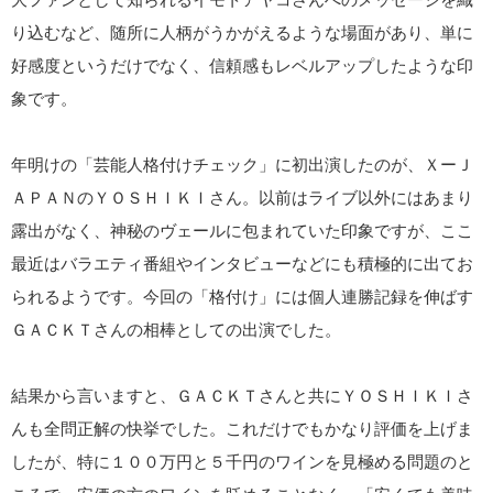
り込むなど、随所に人柄がうかがえるような場面があり、単に
好感度というだけでなく、信頼感もレベルアップしたような印
象です。
年明けの「芸能人格付けチェック」に初出演したのが、ＸーＪ
ＡＰＡＮのＹＯＳＨＩＫＩさん。以前はライブ以外にはあまり
露出がなく、神秘のヴェールに包まれていた印象ですが、ここ
最近はバラエティ番組やインタビューなどにも積極的に出てお
られるようです。今回の「格付け」には個人連勝記録を伸ばす
ＧＡＣＫＴさんの相棒としての出演でした。
結果から言いますと、ＧＡＣＫＴさんと共にＹＯＳＨＩＫＩさ
んも全問正解の快挙でした。これだけでもかなり評価を上げま
したが、特に１００万円と５千円のワインを見極める問題のと