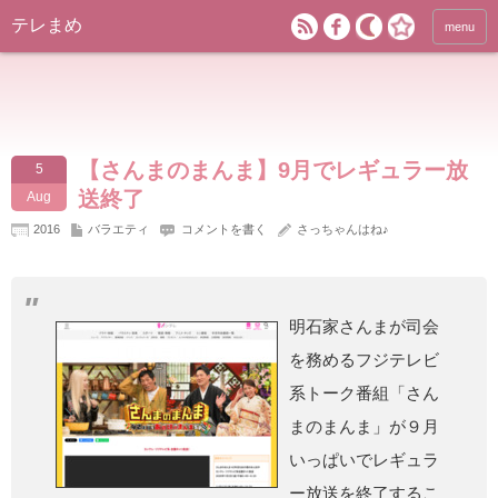
テレまめ
menu
【さんまのまんま】9月でレギュラー放
5
送終了
Aug
2016
バラエティ
コメントを書く
さっちゃんはね♪
明石家さんまが司会
を務めるフジテレビ
系トーク番組「さん
まのまんま」が９月
いっぱいでレギュラ
ー放送を終了するこ