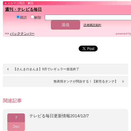
メルマガ購読・解除
週刊・テレビる毎日
購読
解除
読者購読規約
>>
バックナンバー
powered b
【さんまのまんま】9月でレギュラー放送終了
無表情オンナが闊歩する！【家売るオンナ】
関連記事
テレビる毎日更新情報2014/12/7
7
Dec