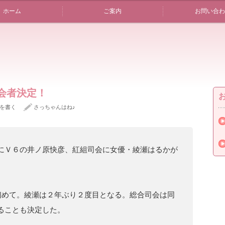
ホーム
ご案内
お問い合わ
司会者決定！
を書く
さっちゃんはね♪
にＶ６の井ノ原快彦、紅組司会に女優・綾瀬はるかが
めて。綾瀬は２年ぶり２度目となる。総合司会は同
ることも決定した。