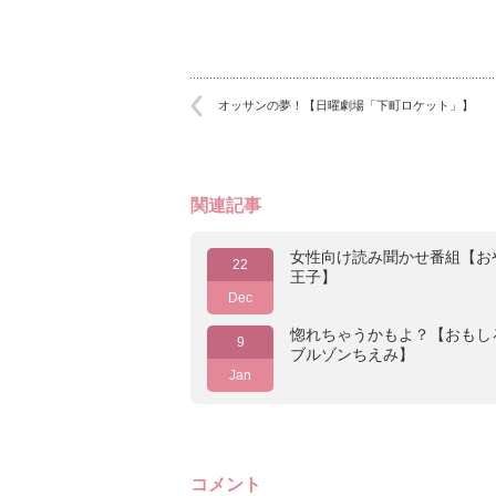
オッサンの夢！【日曜劇場「下町ロケット」】
関連記事
女性向け読み聞かせ番組【お
22
王子】
Dec
惚れちゃうかもよ？【おもし
9
ブルゾンちえみ】
Jan
コメント