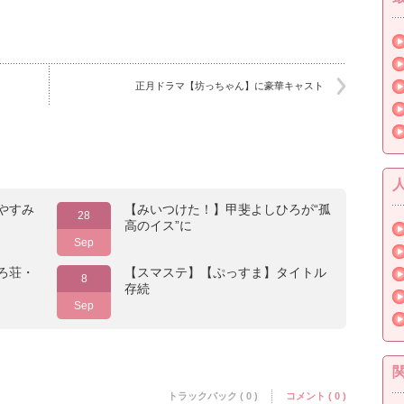
正月ドラマ【坊っちゃん】に豪華キャスト
やすみ
【みいつけた！】甲斐よしひろが“孤
28
高のイス”に
Sep
ろ荘・
【スマステ】【ぷっすま】タイトル
8
存続
Sep
トラックバック ( 0 )
コメント ( 0 )