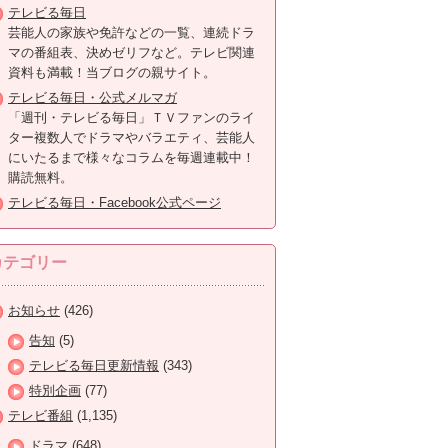
テレビる毎日
芸能人の家族や免許などの一覧、連続ドラ
マの番組表、決めゼリフなど。テレビ関連
資料も満載！当ブログの親サイト。
テレビる毎日・公式メルマガ
「週刊・テレビる毎日」ＴＶファンのライ
ター複数人でドラマやバラエティ、芸能人
にいたるまで様々なコラムを毎週連載中！
購読無料。
テレビる毎日・Facebook公式ページ
カテゴリー
お知らせ
(426)
告知
(5)
テレビる毎日更新情報
(343)
特別企画
(77)
テレビ番組
(1,135)
ドラマ
(648)