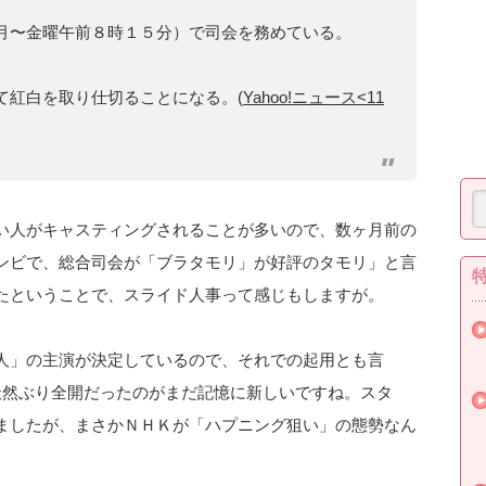
月〜金曜午前８時１５分）で司会を務めている。
て紅白を取り仕切ることになる。(
Yahoo!ニュース<11
い人がキャスティングされることが多いので、数ヶ月前の
ンビで、総合司会が「ブラタモリ」が好評のタモリ」と言
たということで、スライド人事って感じもしますが。
人」の主演が決定しているので、それでの起用とも言
天然ぶり全開だったのがまだ記憶に新しいですね。スタ
ましたが、まさかＮＨＫが「ハプニング狙い」の態勢なん