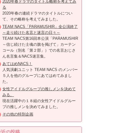
2020年春ドラマのタイトル略称を考えてみ
る
2020年春の連続ドラマのタイトルについ
て、その略称を考えてみました。
TEAM NACS「PARAMUSHIR」全公演終了
～走り続けた名言と迷言の日々～
TEAM NACS第16回本公演「PARAMUSHIR
～信じ続けた士魂の旗を掲げて」カーテン
コール（別名「第２部」）での名言おじさ
ん名言集＆NACS迷言集。
あてはめNACS！
人気演劇ユニット TEAM NACS のメンバー
５人を他のグループにあてはめてみまし
た。
女性アイドルグループの推しメンを決めて
みる。
現在活躍中の１８組の女性アイドルグルー
プの推しメンを決めてみました。
その他の特別企画
最近の投稿