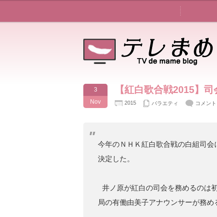
【紅白歌合戦2015】
3
Nov
2015
バラエティ
コメント
今年のＮＨＫ紅白歌合戦の白組司会
決定した。
井ノ原が紅白の司会を務めるのは初
局の有働由美子アナウンサーが務め