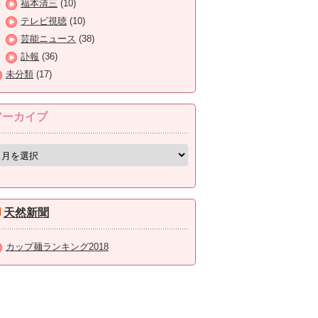
福本清三
(10)
テレビ視聴
(10)
芸能ニュース
(38)
訃報
(36)
未分類
(17)
アーカイブ
天然新聞
カップ麺ランキング2018