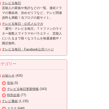
テレビる毎日
芸能人の家族や免許などの一覧、連続ドラ
マの番組表、決めゼリフなど。テレビ関連
資料も満載！当ブログの親サイト。
テレビる毎日・公式メルマガ
「週刊・テレビる毎日」ＴＶファンのライ
ター複数人でドラマやバラエティ、芸能人
にいたるまで様々なコラムを毎週連載中！
購読無料。
テレビる毎日・Facebook公式ページ
カテゴリー
お知らせ
(426)
告知
(5)
テレビる毎日更新情報
(343)
特別企画
(77)
テレビ番組
(1,135)
ドラマ
(648)