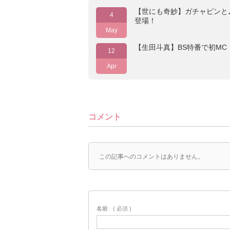
【世にも奇妙】ガチャピンと
4
登場！
May
【生田斗真】BS特番で初MC
12
Apr
コメント
この記事へのコメントはありません。
名前
( 必須 )