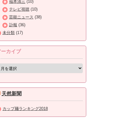
福本清三
(10)
テレビ視聴
(10)
芸能ニュース
(38)
訃報
(36)
未分類
(17)
アーカイブ
天然新聞
カップ麺ランキング2018