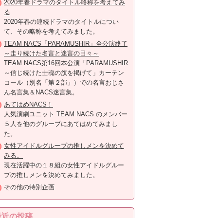
2020年春ドラマのタイトル略称を考えてみ
る
2020年春の連続ドラマのタイトルについ
て、その略称を考えてみました。
TEAM NACS「PARAMUSHIR」全公演終了
～走り続けた名言と迷言の日々～
TEAM NACS第16回本公演「PARAMUSHIR
～信じ続けた士魂の旗を掲げて」カーテン
コール（別名「第２部」）での名言おじさ
ん名言集＆NACS迷言集。
あてはめNACS！
人気演劇ユニット TEAM NACS のメンバー
５人を他のグループにあてはめてみまし
た。
女性アイドルグループの推しメンを決めて
みる。
現在活躍中の１８組の女性アイドルグルー
プの推しメンを決めてみました。
その他の特別企画
最近の投稿