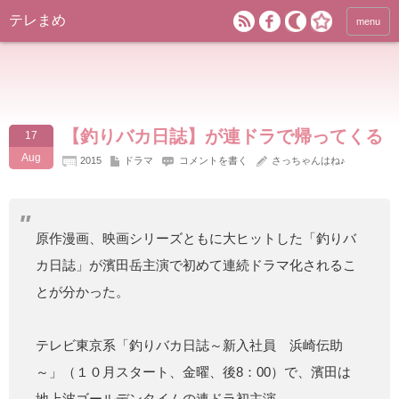
テレまめ
menu
【釣りバカ日誌】が連ドラで帰ってくる
17
Aug
2015
ドラマ
コメントを書く
さっちゃんはね♪
原作漫画、映画シリーズともに大ヒットした「釣りバ
カ日誌」が濱田岳主演で初めて連続ドラマ化されるこ
とが分かった。
テレビ東京系「釣りバカ日誌～新入社員 浜崎伝助
～」（１０月スタート、金曜、後8：00）で、濱田は
地上波ゴールデンタイムの連ドラ初主演。