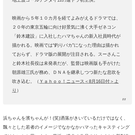
映画から５年１０カ月を経てよみがえるドラマでは、
２０年の東京五輪に向け好景気に沸く大手ゼネコン
「鈴木建設」に入社したハマちゃんの新入社員時代が
描かれる。映画では“釣りバカ”になった理由は描かれ
ておらず、ドラマ版の展開が注目される。スーさんこ
と鈴木社長役は未発表だが、監督は映画版も手がけた
朝原雄三氏が務め、ＤＮＡを継承しつつ新たな息吹を
吹き込む。（
Ｙａｈｏｏ！ニュース＜8月16日付＞よ
り
）
浜ちゃんを濱ちゃんが！(笑)洒落がきいているだけではなく、
飄々とした若者のイメージでなかなかハマったキャスティング