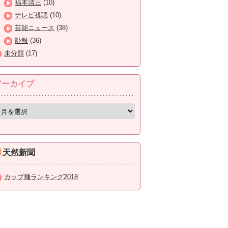
福本清三
(10)
テレビ視聴
(10)
芸能ニュース
(38)
訃報
(36)
未分類
(17)
アーカイブ
天然新聞
カップ麺ランキング2018