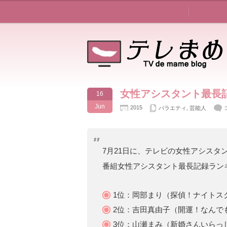
女性アシスタント最長
16
Jun
2015
バラエティ
,
芸能人
7月21日に、テレビの女性アシスタ
番組女性アシスタント最長記録ラン
1位：岡部まり（探偵！ナイトスク
2位：吉田真由子（開運！なんで
3位：山瀬まみ（新婚さんいらっし