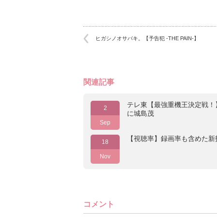
ヒガシノオサバキ。【予告犯 -THE PAIN-】
関連記事
テレ東【最強重機王決定戦！
2
に城島茂
Sep
【視聴率】録画率も含めた新
18
Nov
コメント