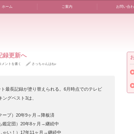
ホーム
ご案内
お問い合わ
記録更新へ
コメントを書く
さっちゃんはね♪
ント最長記録が塗り替えられる。6月時点でのテレビ
キングベスト3は、
ープ）20年9ヶ月→降板済
も鑑定団）20年8ヶ月→継続中
ゃい！）17年11ヶ月→継続中