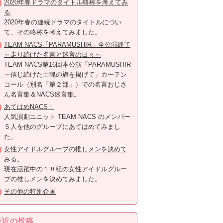
2020年春ドラマのタイトル略称を考えてみ
る
2020年春の連続ドラマのタイトルについ
て、その略称を考えてみました。
TEAM NACS「PARAMUSHIR」全公演終了
～走り続けた名言と迷言の日々～
TEAM NACS第16回本公演「PARAMUSHIR
～信じ続けた士魂の旗を掲げて」カーテン
コール（別名「第２部」）での名言おじさ
ん名言集＆NACS迷言集。
あてはめNACS！
人気演劇ユニット TEAM NACS のメンバー
５人を他のグループにあてはめてみまし
た。
女性アイドルグループの推しメンを決めて
みる。
現在活躍中の１８組の女性アイドルグルー
プの推しメンを決めてみました。
その他の特別企画
最近の投稿