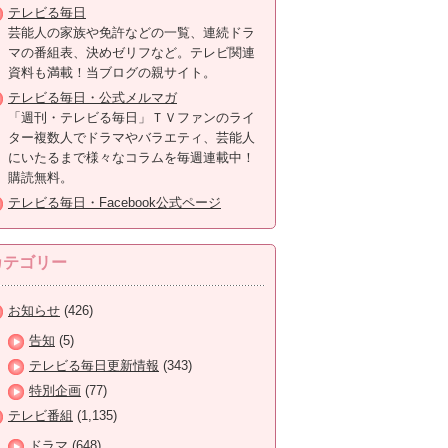
テレビる毎日
芸能人の家族や免許などの一覧、連続ドラ
マの番組表、決めゼリフなど。テレビ関連
資料も満載！当ブログの親サイト。
テレビる毎日・公式メルマガ
「週刊・テレビる毎日」ＴＶファンのライ
ター複数人でドラマやバラエティ、芸能人
にいたるまで様々なコラムを毎週連載中！
購読無料。
テレビる毎日・Facebook公式ページ
カテゴリー
お知らせ
(426)
告知
(5)
テレビる毎日更新情報
(343)
特別企画
(77)
テレビ番組
(1,135)
ドラマ
(648)