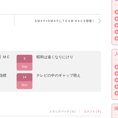
ＳＭＡＰ×ＳＭＡＰにＴＥＡＭ ＮＡＣＳ登場！
】ＭＣ
昭和は遠くなりにけり
9
Sep
指標
テレビの中のギャップ萌え
14
Nov
トラックバック ( 0 )
コメント ( 0 )