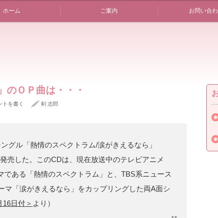
ホーム
ご案内
お問い合わ
罪」のＯＰ曲は・・・
ントを書く
剣 志郎
シングル「熱情のスペクトラム/涙がきえるなら」
日に発売した。このCDは、現在放送中のテレビアニメ
マである「熱情のスペクトラム」と、TBS系ニュース
テーマ「涙がきえるなら」をカップリングした両A面シ
月16日付＞
より）