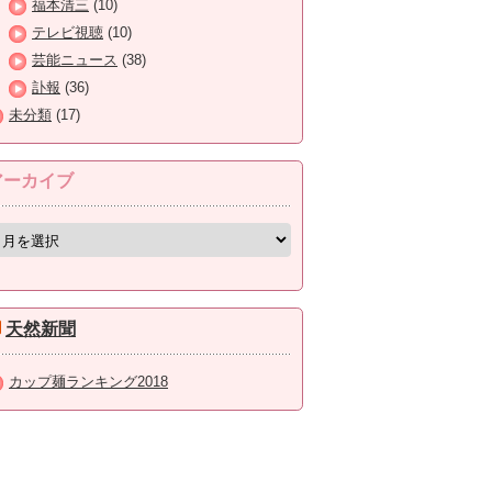
福本清三
(10)
テレビ視聴
(10)
芸能ニュース
(38)
訃報
(36)
未分類
(17)
アーカイブ
天然新聞
カップ麺ランキング2018