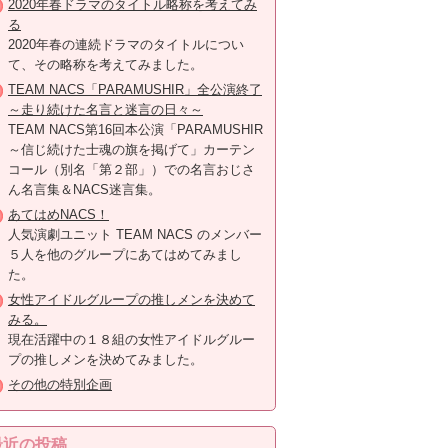
2020年春ドラマのタイトル略称を考えてみ
る
2020年春の連続ドラマのタイトルについ
て、その略称を考えてみました。
TEAM NACS「PARAMUSHIR」全公演終了
～走り続けた名言と迷言の日々～
TEAM NACS第16回本公演「PARAMUSHIR
～信じ続けた士魂の旗を掲げて」カーテン
コール（別名「第２部」）での名言おじさ
ん名言集＆NACS迷言集。
あてはめNACS！
人気演劇ユニット TEAM NACS のメンバー
５人を他のグループにあてはめてみまし
た。
女性アイドルグループの推しメンを決めて
みる。
現在活躍中の１８組の女性アイドルグルー
プの推しメンを決めてみました。
その他の特別企画
最近の投稿