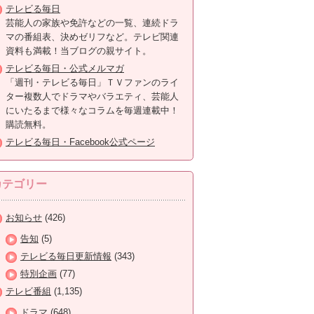
テレビる毎日
芸能人の家族や免許などの一覧、連続ドラ
マの番組表、決めゼリフなど。テレビ関連
資料も満載！当ブログの親サイト。
テレビる毎日・公式メルマガ
「週刊・テレビる毎日」ＴＶファンのライ
ター複数人でドラマやバラエティ、芸能人
にいたるまで様々なコラムを毎週連載中！
購読無料。
テレビる毎日・Facebook公式ページ
カテゴリー
お知らせ
(426)
告知
(5)
テレビる毎日更新情報
(343)
特別企画
(77)
テレビ番組
(1,135)
ドラマ
(648)