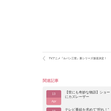
TVアニメ『ルパン三世』新シリーズ放送決定！
関連記事
【世にも奇妙な物語】ショー
13
にカズレーザー
Apr
テレビ番組を求めて“狩れ！”