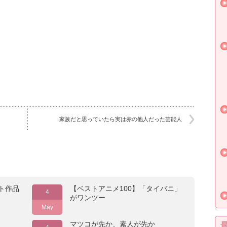
家族だと思っていたら実は赤の他人だった芸能人
ト作品
【ベストアニメ100】「タイバニ」
4
がワンツー
May
マツコが先か、素人が先か