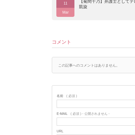
【菊間千乃】弁護士としてテ
11
凱旋
Mar
コメント
この記事へのコメントはありません。
名前
( 必須 )
E-MAIL
( 必須 ) - 公開されません -
URL