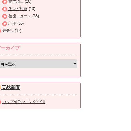
福本清三
(10)
テレビ視聴
(10)
芸能ニュース
(38)
訃報
(36)
未分類
(17)
アーカイブ
天然新聞
カップ麺ランキング2018