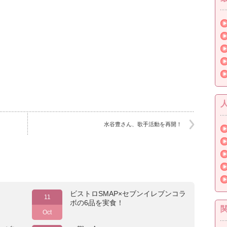
水谷豊さん、歌手活動を再開！
ビストロSMAP×セブンイレブンコラ
11
ボの6品を実食！
Oct