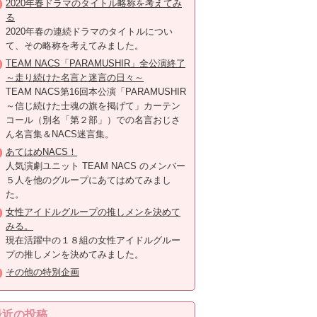
2020年春ドラマのタイトル略称を考えてみ
る
2020年春の連続ドラマのタイトルについ
て、その略称を考えてみました。
TEAM NACS「PARAMUSHIR」全公演終了
～走り続けた名言と迷言の日々～
TEAM NACS第16回本公演「PARAMUSHIR
～信じ続けた士魂の旗を掲げて」カーテン
コール（別名「第２部」）での名言おじさ
ん名言集＆NACS迷言集。
あてはめNACS！
人気演劇ユニット TEAM NACS のメンバー
５人を他のグループにあてはめてみまし
た。
女性アイドルグループの推しメンを決めて
みる。
現在活躍中の１８組の女性アイドルグルー
プの推しメンを決めてみました。
その他の特別企画
最近の投稿