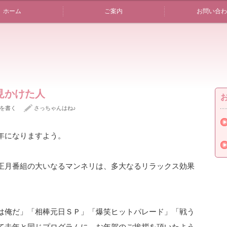
ホーム
ご案内
お問い合わ
見かけた人
を書く
さっちゃんはね♪
年になりますよう。
正月番組の大いなるマンネリは、多大なるリラックス効果
は俺だ」「相棒元日ＳＰ」「爆笑ヒットパレード」「戦う
て去年と同じプログラムに、お年賀のご挨拶を頂いたよう