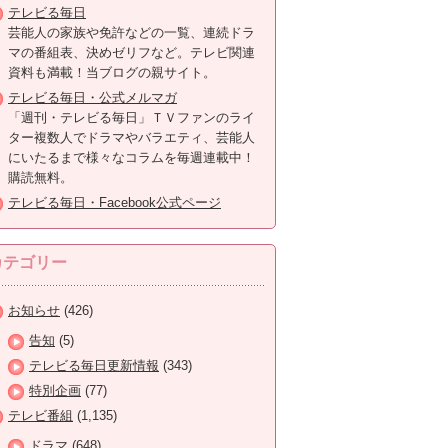
テレビる毎日
芸能人の家族や免許などの一覧、連続ドラ
マの番組表、決めゼリフなど。テレビ関連
資料も満載！当ブログの親サイト。
テレビる毎日・公式メルマガ
「週刊・テレビる毎日」ＴＶファンのライ
ター複数人でドラマやバラエティ、芸能人
にいたるまで様々なコラムを毎週連載中！
購読無料。
テレビる毎日・Facebook公式ページ
カテゴリー
お知らせ
(426)
告知
(5)
テレビる毎日更新情報
(343)
特別企画
(77)
テレビ番組
(1,135)
ドラマ
(648)