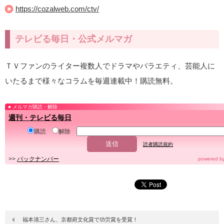
https://cozalweb.com/ctv/
テレビる毎日・公式メルマガ
ＴＶファンのライター複数人でドラマやバラエティ、芸能人に
いたるまで様々なコラムを毎週連載中！購読無料。
メルマガ購読・解除
週刊・テレビる毎日
購読
解除
読者購読規約
>>
バックナンバー
powered b
福本清三さん、京都府文化賞で功労賞を受賞！