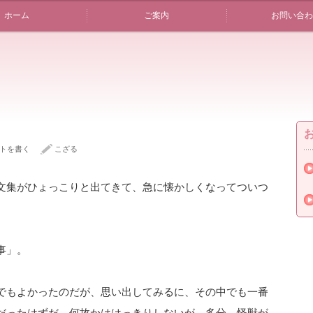
ホーム
ご案内
お問い合わ
」
トを書く
こざる
文集がひょっこりと出てきて、急に懐かしくなってついつ
事」。
でもよかったのだが、思い出してみるに、その中でも一番
だったはずだ。何故かははっきりしないが、多分、怪獣が