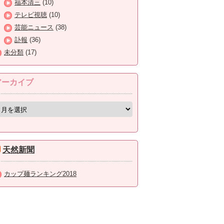
福本清三
(10)
テレビ視聴
(10)
芸能ニュース
(38)
訃報
(36)
未分類
(17)
アーカイブ
天然新聞
カップ麺ランキング2018