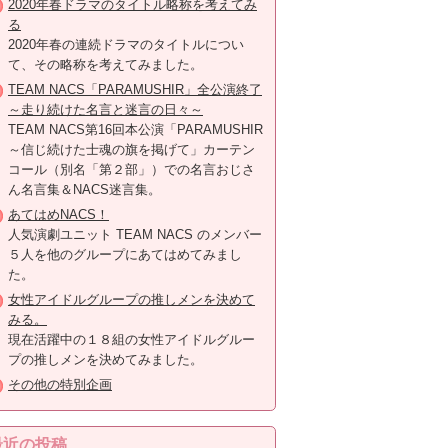
2020年春ドラマのタイトル略称を考えてみ
る
2020年春の連続ドラマのタイトルについ
て、その略称を考えてみました。
TEAM NACS「PARAMUSHIR」全公演終了
～走り続けた名言と迷言の日々～
TEAM NACS第16回本公演「PARAMUSHIR
～信じ続けた士魂の旗を掲げて」カーテン
コール（別名「第２部」）での名言おじさ
ん名言集＆NACS迷言集。
あてはめNACS！
人気演劇ユニット TEAM NACS のメンバー
５人を他のグループにあてはめてみまし
た。
女性アイドルグループの推しメンを決めて
みる。
現在活躍中の１８組の女性アイドルグルー
プの推しメンを決めてみました。
その他の特別企画
最近の投稿