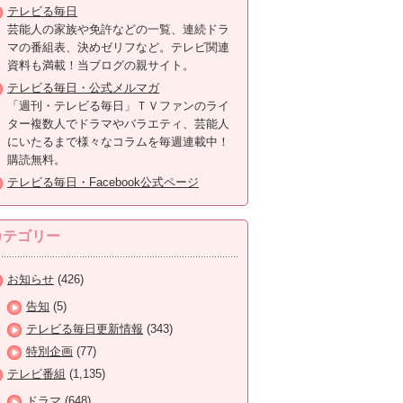
テレビる毎日
芸能人の家族や免許などの一覧、連続ドラ
マの番組表、決めゼリフなど。テレビ関連
資料も満載！当ブログの親サイト。
テレビる毎日・公式メルマガ
「週刊・テレビる毎日」ＴＶファンのライ
ター複数人でドラマやバラエティ、芸能人
にいたるまで様々なコラムを毎週連載中！
購読無料。
テレビる毎日・Facebook公式ページ
カテゴリー
お知らせ
(426)
告知
(5)
テレビる毎日更新情報
(343)
特別企画
(77)
テレビ番組
(1,135)
ドラマ
(648)