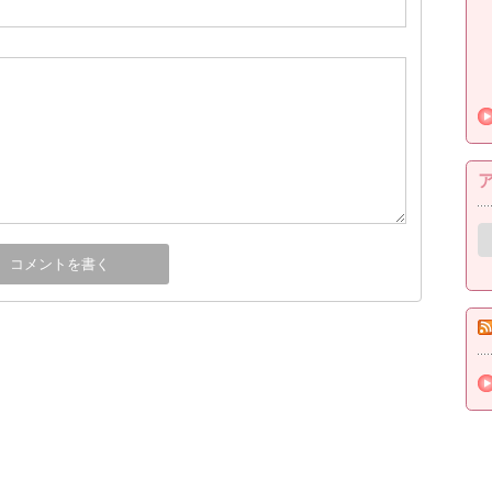
ア
ー
カ
イ
ブ