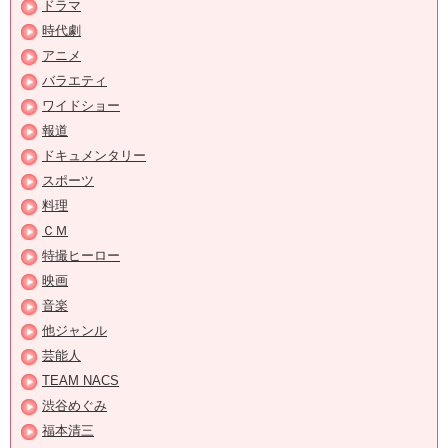
ドラマ
時代劇
アニメ
バラエティ
ワイドショー
報道
ドキュメンタリー
スポーツ
料理
ＣＭ
特撮ヒーロー
映画
音楽
他ジャンル
芸能人
TEAM NACS
渋谷めぐみ
福本清三