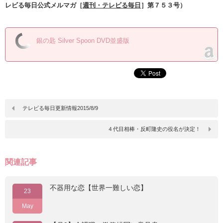
レビる毎日公式メルマガ［
週刊・テレビる毎日
］第７５３号）
銀の匙 Silver Spoon DVD並盛版
テレビる毎日更新情報2015/8/9
４代目相棒・反町隆史の役名が決定！
関連記事
不器用な恋【世界一難しい恋】
23
May