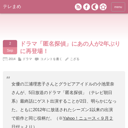
テレまめ
menu
ドラマ「匿名探偵」にあの人が2年ぶり
2
に再登場！
Sep
2014
ドラマ
コメントを書く
こざる
女優の三浦理恵子さんとグラビアアイドルの小池里奈
さんが、5日放送のドラマ「匿名探偵」（テレビ朝日
系）最終話にゲスト出演することが2日、明らかになっ
た。ともに2012年に放送されたシーズン1以来の出演
で前作と同じ役柄だ。（※
Yahoo！ニュース＜９月２
日付＞
より）