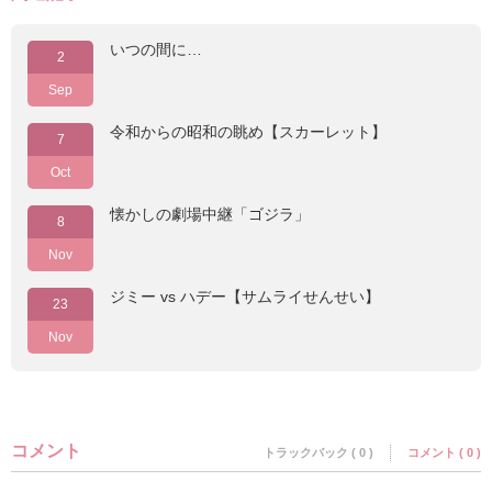
いつの間に…
2
Sep
令和からの昭和の眺め【スカーレット】
7
Oct
懐かしの劇場中継「ゴジラ」
8
Nov
ジミー vs ハデー【サムライせんせい】
23
Nov
コメント
トラックバック ( 0 )
コメント ( 0 )