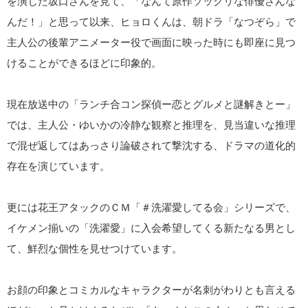
を演じた坂口さんを見て、「なんて原作ソックリな俳優さんな
んだ！」と思って以来、ヒョロくんは、朝ドラ「なつぞら」で
主人公の後輩アニメーター役で画面に映った時にも即座に見つ
けることができるほどに印象的。
現在放送中の「ランチ合コン探偵ー恋とグルメと謎解きとー」
では、主人公・ゆいかの冷静な観察と推理を、見当違いな推理
で混ぜ返してはあっさり論破されて撃沈する、ドラマの道化的
存在を演じています。
更には花王アタックのＣＭ「＃洗濯愛してる会」シリーズで、
イケメン揃いの「洗濯愛」に入会希望してくる新たなる男とし
て、鮮烈な個性を見せつけています。
お顔の印象とコミカルなキャラクターが名刺がわりとも言える