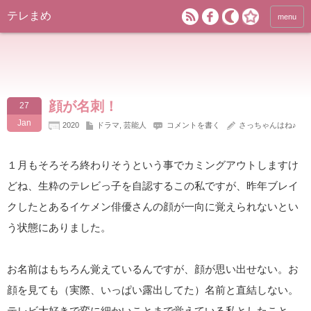
テレまめ
menu
顔が名刺！
27
Jan
2020
ドラマ
,
芸能人
コメントを書く
さっちゃんはね♪
１月もそろそろ終わりそうという事でカミングアウトしますけ
どね、生粋のテレビっ子を自認するこの私ですが、昨年ブレイ
クしたとあるイケメン俳優さんの顔が一向に覚えられないとい
う状態にありました。
お名前はもちろん覚えているんですが、顔が思い出せない。お
顔を見ても（実際、いっぱい露出してた）名前と直結しない。
テレビ大好きで変に細かいことまで覚えている私としたこと