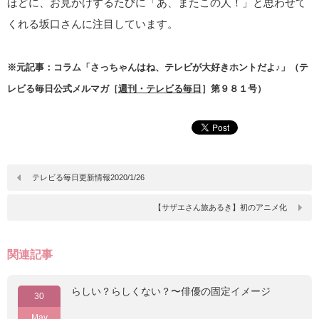
ほどに、お見かけするたびに「あ、またこの人！」と思わせて
くれる坂口さんに注目しています。
※元記事：コラム「さっちゃんはね、テレビが大好きホントだよ♪」（テ
レビる毎日公式メルマガ［
週刊・テレビる毎日
］第９８１号）
テレビる毎日更新情報2020/1/26
【サザエさん旅あるき】初のアニメ化
関連記事
らしい？らしくない？〜俳優の固定イメージ
30
May