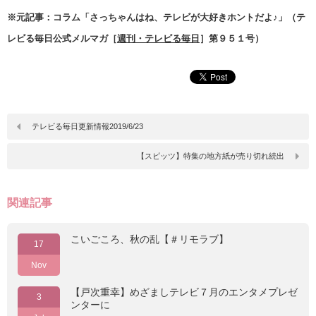
※元記事：コラム「さっちゃんはね、テレビが大好きホントだよ♪」（テ
レビる毎日公式メルマガ［
週刊・テレビる毎日
］第９５１号）
テレビる毎日更新情報2019/6/23
【スピッツ】特集の地方紙が売り切れ続出
関連記事
こいごころ、秋の乱【＃リモラブ】
17
Nov
【戸次重幸】めざましテレビ７月のエンタメプレゼ
3
ンターに