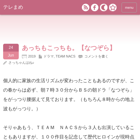
テレまめ
menu
あっちもこっちも。【なつぞら】
24
Jun
2019
ドラマ
,
TEAM NACS
コメントを書く
さっちゃんはね♪
個人的に家族の生活リズムが変わったこともあるのですが、こ
の春からは必ず、朝７時３０分からＢＳの朝ドラ「なつぞら」
をがっつり腰据えて見ております。（もちろん８時からの地上
波もがっつり。）
そりゃあもう、ＴＥＡＭ ＮＡＣＳから３人も出演しているこ
ともありますが、１００作目を記念して歴代ヒロインが現時点