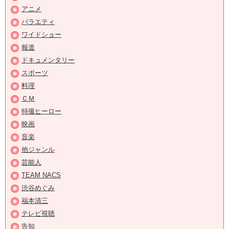
アニメ
バラエティ
ワイドショー
報道
ドキュメンタリー
スポーツ
料理
ＣＭ
特撮ヒーロー
映画
音楽
他ジャンル
芸能人
TEAM NACS
渋谷めぐみ
福本清三
テレビ視聴
告知