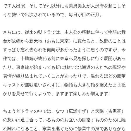
で７人出演、そしてそれ以外にも美男美女が大渋滞を起こしそ
うな勢いで出演されているので、毎日が目の正月。
さらには、従来の朝ドラでは、主人公の移動に伴って物語の舞
台が故郷から新天地（おもに東京）に変わると、故郷のことは
すっぱり忘れ去られる傾向が多かったように思うのですが、今
作では、十勝編が終わる前に東京へ兄を探しに行く展開があっ
たり、東京編が始まっても折に触れて北海道の人たちの現況や
表情が織り込まれていくことがあったりで、溢れるほどの豪華
キャストが無駄遣いされずに、物語も大きな軸を据えたまま拡
がりを見せて行くようで、ますます楽しみが増えます。
ちょうどドラマの中では、なつ（広瀬すず）と天陽（吉沢亮）
の想いは通じ合っているもののお互いの目指すもののために離
れ離れになること、家業を継ぐために修業中の身でありながら