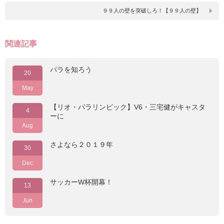
９９人の壁を突破しろ！【９９人の壁】
関連記事
パラを知ろう
20
May
【リオ・パラリンピック】V6・三宅健がキャスタ
4
ーに
Aug
さよなら２０１９年
30
Dec
サッカーW杯開幕！
13
Jun