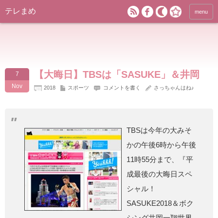
テレまめ
menu
【大晦日】TBSは「SASUKE」＆井岡
7
Nov
2018
スポーツ
コメントを書く
さっちゃんはね♪
TBSは今年の大みそ
かの午後6時から午後
11時55分まで、『平
成最後の大晦日スペ
シャル！
SASUKE2018＆ボク
シング井岡一翔世界