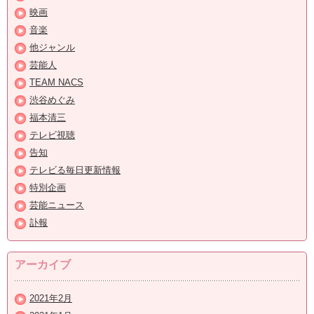
映画
音楽
他ジャンル
芸能人
TEAM NACS
渋谷めぐみ
福本清三
テレビ視聴
告知
テレビる毎日更新情報
特別企画
芸能ニュース
訃報
アーカイブ
2021年2月