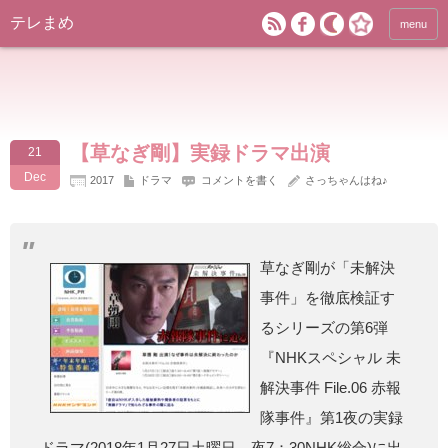
テレまめ
menu
【草なぎ剛】実録ドラマ出演
21
Dec
2017
ドラマ
コメントを書く
さっちゃんはね♪
草なぎ剛が「未解決
事件」を徹底検証す
るシリーズの第6弾
『NHKスペシャル 未
解決事件 File.06 赤報
隊事件』第1夜の実録
ドラマ(2018年1月27日土曜日 夜7：30NHK総合)に出