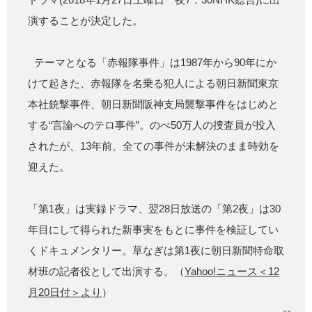
演することが決定した。
テーマとなる「赤報隊事件」は1987年から90年にか
けて起きた、赤報隊を名乗る犯人による朝日新聞東京
本社銃撃事件、朝日新聞阪神支局襲撃事件をはじめと
する“言論へのテロ事件”。のべ50万人の捜査員が投入
されたが、13年前、全ての事件が未解決のまま時効を
迎えた。
「第1夜」は実録ドラマ、翌28日放送の「第2夜」は30
年目にして得られた新事実をもとに事件を検証してい
くドキュメンタリー。草なぎは第1夜に朝日新聞特命取
材班の記者役として出演する。（
Yahoo!ニュース＜12
月20日付＞より
）