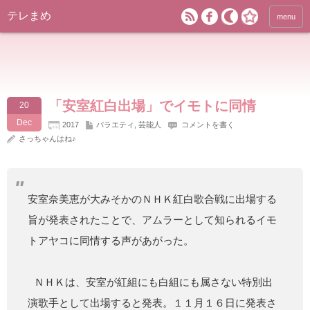
テレまめ
menu
「安室紅白出場」でイモトに同情
20
Dec
2017
バラエティ
,
芸能人
コメントを書く
さっちゃんはね♪
安室奈美恵が大みそかのＮＨＫ紅白歌合戦に出場する
旨が発表されたことで、アムラーとして知られるイモ
トアヤコに同情する声があがった。
ＮＨＫは、安室が紅組にも白組にも属さない特別出
演歌手として出場すると発表。１１月１６日に発表さ