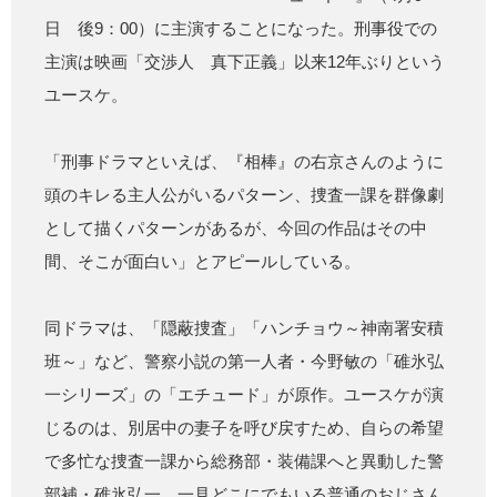
日 後9：00）に主演することになった。刑事役での
主演は映画「交渉人 真下正義」以来12年ぶりという
ユースケ。
「刑事ドラマといえば、『相棒』の右京さんのように
頭のキレる主人公がいるパターン、捜査一課を群像劇
として描くパターンがあるが、今回の作品はその中
間、そこが面白い」とアピールしている。
同ドラマは、「隠蔽捜査」「ハンチョウ～神南署安積
班～」など、警察小説の第一人者・今野敏の「碓氷弘
一シリーズ」の「エチュード」が原作。ユースケが演
じるのは、別居中の妻子を呼び戻すため、自らの希望
で多忙な捜査一課から総務部・装備課へと異動した警
部補・碓氷弘一。一見どこにでもいる普通のおじさん