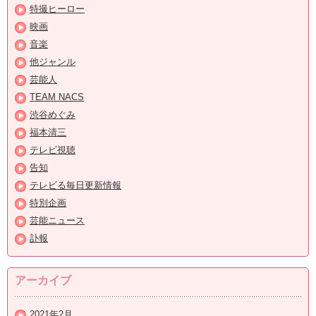
特撮ヒーロー
映画
音楽
他ジャンル
芸能人
TEAM NACS
渋谷めぐみ
福本清三
テレビ視聴
告知
テレビる毎日更新情報
特別企画
芸能ニュース
訃報
アーカイブ
2021年2月