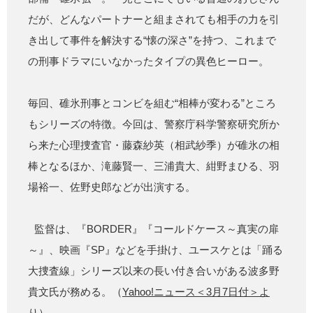
だが、どんなパートナーと組まされても相手の力を引
き出して事件を解決する“懐の深さ”を持つ、これまで
の刑事ドラマにいなかったタイプの異色ヒーロー。
毎回、碓氷刑事とコンビを組む“相棒が変わる”ところ
もシリーズの特徴。今回は、警察庁科学警察研究所か
ら来た心理捜査官・藤森紗英（相武紗季）が碓氷の相
棒となるほか、滝藤賢一、三浦貴大、紺野まひる、羽
場裕一、佐野史郎などが出演する。
監督は、『BORDER』『コールドケース～真実の扉
～』、映画『SP』などを手掛け、ユースケとは「踊る
大捜査線」シリーズ以来の長い付き合いがある波多野
貴文氏が務める。（
Yahoo!ニュース＜3月7日付＞よ
り
）