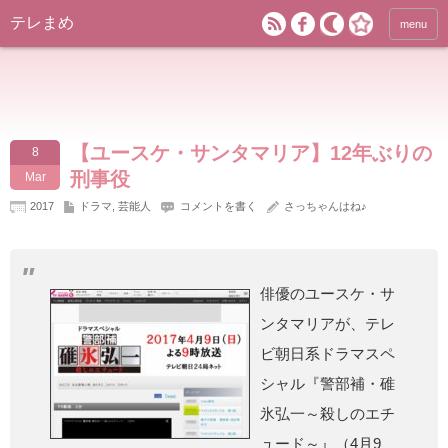
テレまめ
menu
【ユースケ・サンタマリア】12年ぶりの
8
刑事役
Mar
2017
ドラマ
,
芸能人
コメントを書く
さっちゃんはね♪
俳優のユースケ・サ
ンタマリアが、テレ
ビ朝日系ドラマスペ
シャル『警部補・碓
氷弘一～殺しのエチ
ュード～』（4月9