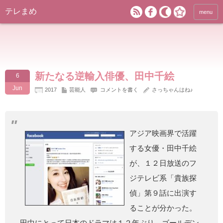
テレまめ
menu
新たなる逆輸入俳優、田中千絵
6
Jun
2017
芸能人
コメントを書く
さっちゃんはね♪
アジア映画界で活躍
する女優・田中千絵
が、１２日放送のフ
ジテレビ系「貴族探
偵」第９話に出演す
ることが分かった。
田中にとって日本のドラマは１２年ぶり、ゴールデン