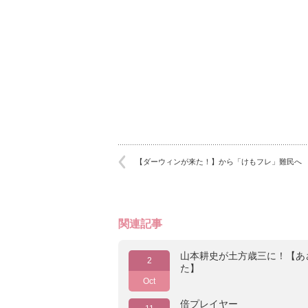
【ダーウィンが来た！】から「けもフレ」難民へ
関連記事
山本耕史が土方歳三に！【あ
2
た】
Oct
倍プレイヤー