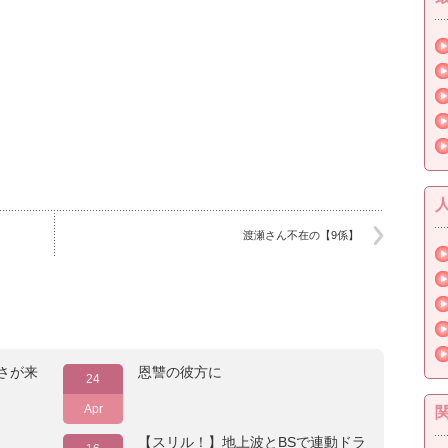
渡瀬さん不在の【9係】
さが来
恩讐の彼方に
24
Apr
【スリル！】地上波とBSで連動ドラ