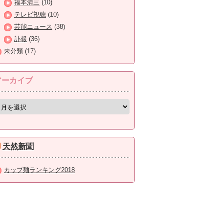
福本清三
(10)
テレビ視聴
(10)
芸能ニュース
(38)
訃報
(36)
未分類
(17)
アーカイブ
天然新聞
カップ麺ランキング2018