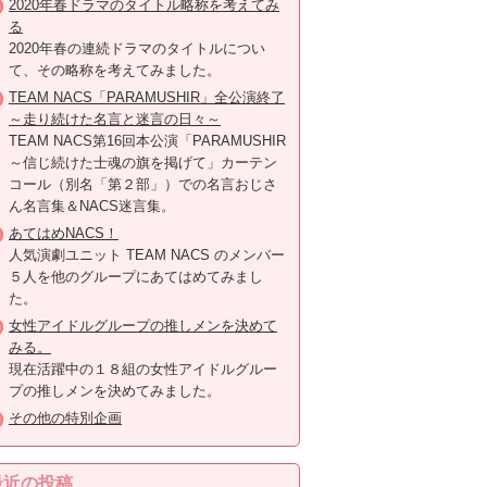
2020年春ドラマのタイトル略称を考えてみ
る
2020年春の連続ドラマのタイトルについ
て、その略称を考えてみました。
TEAM NACS「PARAMUSHIR」全公演終了
～走り続けた名言と迷言の日々～
TEAM NACS第16回本公演「PARAMUSHIR
～信じ続けた士魂の旗を掲げて」カーテン
コール（別名「第２部」）での名言おじさ
ん名言集＆NACS迷言集。
あてはめNACS！
人気演劇ユニット TEAM NACS のメンバー
５人を他のグループにあてはめてみまし
た。
女性アイドルグループの推しメンを決めて
みる。
現在活躍中の１８組の女性アイドルグルー
プの推しメンを決めてみました。
その他の特別企画
最近の投稿