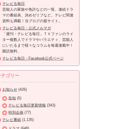
テレビる毎日
芸能人の家族や免許などの一覧、連続ドラ
マの番組表、決めゼリフなど。テレビ関連
資料も満載！当ブログの親サイト。
テレビる毎日・公式メルマガ
「週刊・テレビる毎日」ＴＶファンのライ
ター複数人でドラマやバラエティ、芸能人
にいたるまで様々なコラムを毎週連載中！
購読無料。
テレビる毎日・Facebook公式ページ
カテゴリー
お知らせ
(426)
告知
(5)
テレビる毎日更新情報
(343)
特別企画
(77)
テレビ番組
(1,135)
ドラマ
(648)