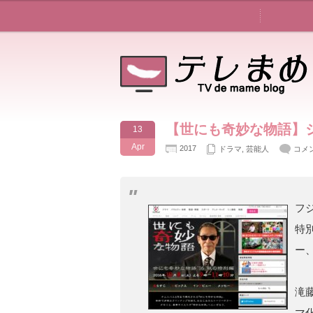
【世にも奇妙な物語】
13
Apr
2017
ドラマ
,
芸能人
コメ
フ
特
ー
滝
マ