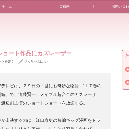
ホーム
ご案内
お問い合わ
ショート作品にカズレーザー
ントを書く
さっちゃんはね♪
ジテレビは、２９日の「世にも奇妙な物語 ’１７春の
別編」で、滝藤賢一、メイプル超合金のカズレーザ
、渡辺剣主演のショートショートを放送する。
藤が出演するのは、江口寿史の短編ギャグ漫画をドラ
化した「しりとり家族」「しりとり家族ふたたび」