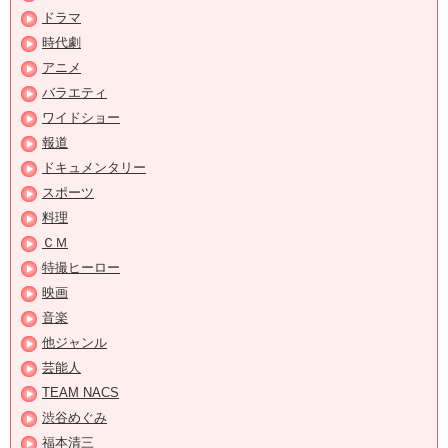
ドラマ
時代劇
アニメ
バラエティ
ワイドショー
報道
ドキュメンタリー
スポーツ
料理
ＣＭ
特撮ヒーロー
映画
音楽
他ジャンル
芸能人
TEAM NACS
渋谷めぐみ
福本清三