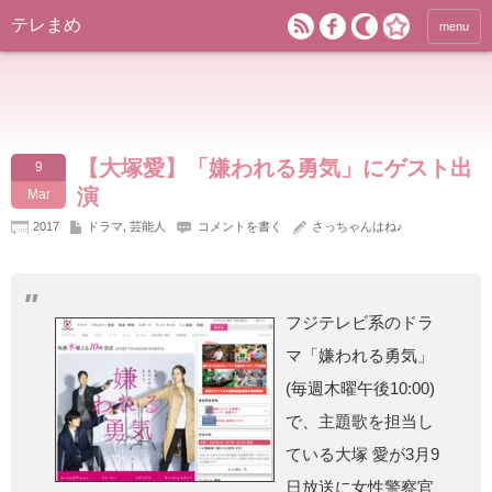
テレまめ
menu
【大塚愛】「嫌われる勇気」にゲスト出
9
演
Mar
2017
ドラマ
,
芸能人
コメントを書く
さっちゃんはね♪
フジテレビ系のドラ
マ「嫌われる勇気」
(毎週木曜午後10:00)
で、主題歌を担当し
ている大塚 愛が3月9
日放送に女性警察官