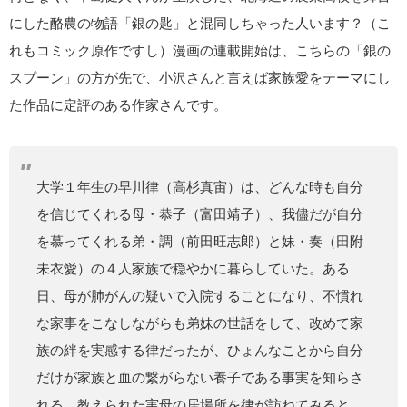
にした酪農の物語「銀の匙」と混同しちゃった人います？（こ
れもコミック原作ですし）漫画の連載開始は、こちらの「銀の
スプーン」の方が先で、小沢さんと言えば家族愛をテーマにし
た作品に定評のある作家さんです。
大学１年生の早川律（高杉真宙）は、どんな時も自分
を信じてくれる母・恭子（富田靖子）、我儘だが自分
を慕ってくれる弟・調（前田旺志郎）と妹・奏（田附
未衣愛）の４人家族で穏やかに暮らしていた。ある
日、母が肺がんの疑いで入院することになり、不慣れ
な家事をこなしながらも弟妹の世話をして、改めて家
族の絆を実感する律だったが、ひょんなことから自分
だけが家族と血の繋がらない養子である事実を知らさ
れる。教えられた実母の居場所を律が訪ねてみると、