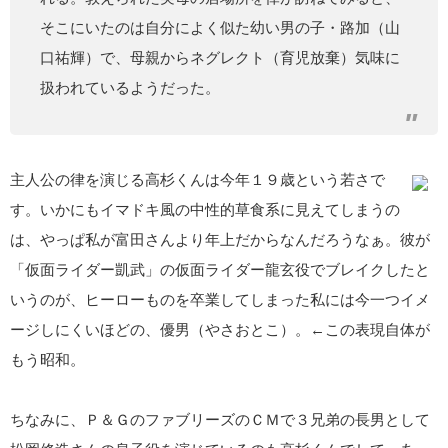
そこにいたのは自分によく似た幼い男の子・路加（山
口祐輝）で、母親からネグレクト（育児放棄）気味に
扱われているようだった。
主人公の律を演じる高杉くんは今年１９歳という若さで
す。いかにもイマドキ風の中性的草食系に見えてしまうの
は、やっぱ私が富田さんより年上だからなんだろうなぁ。彼が
「仮面ライダー凱武」の仮面ライダー龍玄役でブレイクしたと
いうのが、ヒーローものを卒業してしまった私には今一つイメ
ージしにくいほどの、優男（やさおとこ）。←この表現自体が
もう昭和。
ちなみに、Ｐ＆ＧのファブリーズのＣＭで３兄弟の長男として