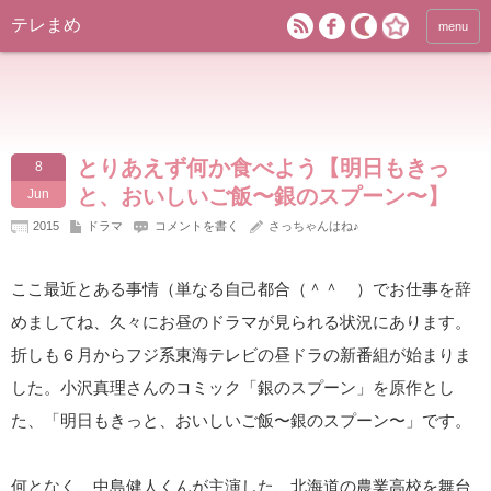
テレまめ
menu
とりあえず何か食べよう【明日もきっ
8
と、おいしいご飯〜銀のスプーン〜】
Jun
2015
ドラマ
コメントを書く
さっちゃんはね♪
ここ最近とある事情（単なる自己都合（＾＾ゞ）でお仕事を辞
めましてね、久々にお昼のドラマが見られる状況にあります。
折しも６月からフジ系東海テレビの昼ドラの新番組が始まりま
した。小沢真理さんのコミック「銀のスプーン」を原作とし
た、「明日もきっと、おいしいご飯〜銀のスプーン〜」です。
何となく、中島健人くんが主演した、北海道の農業高校を舞台