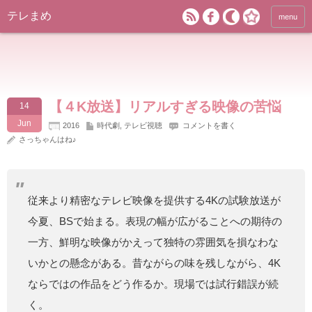
テレまめ
menu
【４K放送】リアルすぎる映像の苦悩
14
Jun
2016
時代劇
,
テレビ視聴
コメントを書く
さっちゃんはね♪
従来より精密なテレビ映像を提供する4Kの試験放送が
今夏、BSで始まる。表現の幅が広がることへの期待の
一方、鮮明な映像がかえって独特の雰囲気を損なわな
いかとの懸念がある。昔ながらの味を残しながら、4K
ならではの作品をどう作るか。現場では試行錯誤が続
く。