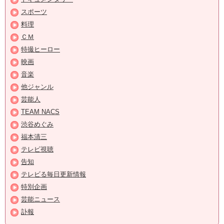
スポーツ
料理
ＣＭ
特撮ヒーロー
映画
音楽
他ジャンル
芸能人
TEAM NACS
渋谷めぐみ
福本清三
テレビ視聴
告知
テレビる毎日更新情報
特別企画
芸能ニュース
訃報