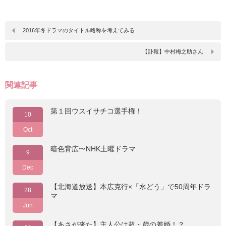
2016年冬ドラマのタイトル略称を考えてみる
【訃報】中村梅之助さん
関連記事
第１回ウスイサチコ選手権！
10
Oct
暗色背広〜NHK土曜ドラマ
9
Dec
【北海道放送】本広克行×「水どう」で50周年ドラ
28
マ
Jun
【あさが来た】主人公は超・歳の差婚！？