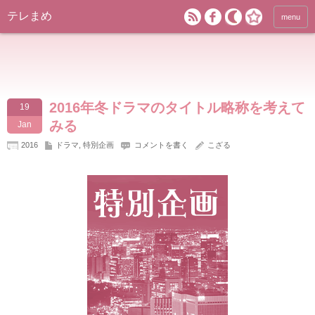
テレまめ
menu
2016年冬ドラマのタイトル略称を考えて
19
みる
Jan
2016
ドラマ
,
特別企画
コメントを書く
こざる