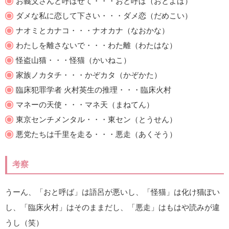
お義父さんと呼ばせて・・・おと呼ば（おとよば）
ダメな私に恋して下さい・・・ダメ恋（だめこい）
ナオミとカナコ・・・ナオカナ（なおかな）
わたしを離さないで・・・わた離（わたはな）
怪盗山猫・・・怪猫（かいねこ）
家族ノカタチ・・・かぞカタ（かぞかた）
臨床犯罪学者 火村英生の推理・・・臨床火村
マネーの天使・・・マネ天（まねてん）
東京センチメンタル・・・東セン（とうせん）
悪党たちは千里を走る・・・悪走（あくそう）
考察
うーん、「おと呼ば」は語呂が悪いし、「怪猫」は化け猫ぽい
し、「臨床火村」はそのままだし、「悪走」はもはや読みが違
うし（笑）