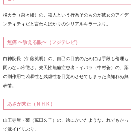
橘カラ（菜々緒）の、殺人という行為そのものが彼女のアイデ
ンティティだと言わんばかりのシリアルキラーぶり。
無痛 〜診える眼〜（フジテレビ）
白神院長（伊藤英明）の、自己の目的のためには手段も倫理も
問わない冷徹さ。先天性無痛症患者・イバラ（中村蒼）の、薬
の副作用で凶暴性と残虐性を目覚めさせてしまった底知れぬ無
表情。
あさが来た（ＮＨＫ）
山王寺屋・菊（萬田久子）の、絵にかいたようなこれでもかっ
て嫁イビリぶり。