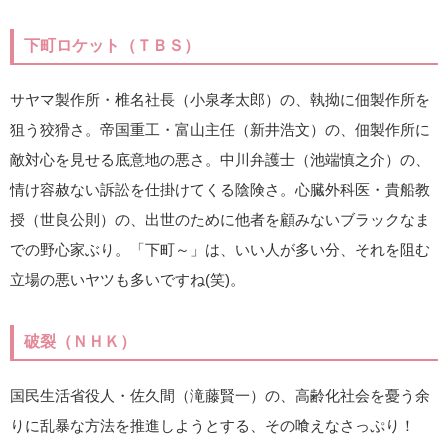
下町ロケット（ＴＢＳ）
サヤマ製作所・椎名社長（小泉孝太郎）の、執拗に佃製作所を
狙う狡猾さ。帝国重工・富山主任（新井浩文）の、佃製作所に
敵対心を見せる底意地の悪さ。中川弁護士（池端慎之介）の、
情け容赦ない訴訟を仕掛けてくる陰険さ。心臓外科医・貴船教
授（世良公則）の、出世のために他者を顧みないブラックなま
での野心家ぶり。「下町～」は、いい人が多い分、それを阻む
立場の悪いヤツも多いですね(笑)。
破裂（ＮＨＫ）
国民生活省役人・佐久間（滝藤賢一）の、高齢化社会を憂う余
りに乱暴な方法を推進しようとする、その喰えなさっぷり！