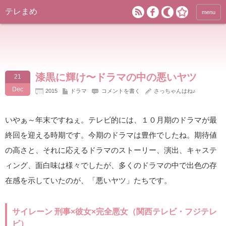
テレまめ
menu
漆黒に輝け〜ドラマの中の悪いヤツ
21
Dec
2015
ドラマ
コメントを書く
さっちゃんはね♪
いやぁ～年末ですねぇ。テレビ的には、１０月期のドラマが最
終回を迎える時期です。今期のドラマは豊作でしたね。期待値
の高さと、それに応えるドラマのストーリー、演出、キャステ
ィング、面白味は様々でしたが、多くのドラマの中で出色の存
在感を示していたのが、「悪いヤツ」たちです。
サイレーン 刑事×彼女×完全悪女（関西テレビ・フジテレ
ビ）