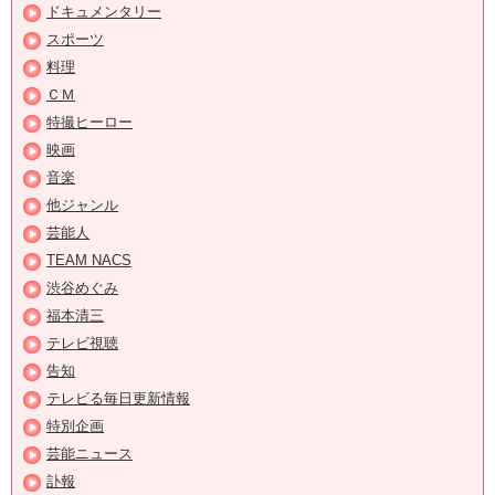
ドキュメンタリー
スポーツ
料理
ＣＭ
特撮ヒーロー
映画
音楽
他ジャンル
芸能人
TEAM NACS
渋谷めぐみ
福本清三
テレビ視聴
告知
テレビる毎日更新情報
特別企画
芸能ニュース
訃報