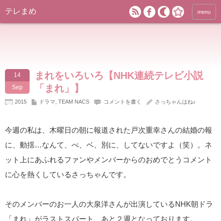
テレまめ
menu
まれをいろいろ【NHK連続テレビ小説
14
「まれ」】
Sep
2015
ドラマ
,
TEAM NACS
コメントを書く
さっちゃんはね♪
今週の私は、木曜日の朝に報道された戸次重幸さんの結婚の報
に、動揺…なんて、べ、ベ、別に、してないですよ（笑）。ネ
ット上にあふれるファンやメンバーからのおめでとうコメント
に心を熱くしているさっちゃんです。
そのメンバーのお一人の大泉洋さんが出演しているNHK朝ドラ
「まれ」がラストスパート、あと２週となっております。