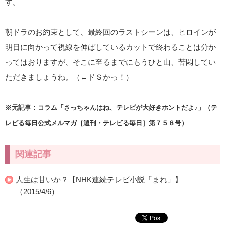
す。
朝ドラのお約束として、最終回のラストシーンは、ヒロインが
明日に向かって視線を伸ばしているカットで終わることは分か
ってはおりますが、そこに至るまでにもうひと山、苦悶してい
ただきましょうね。（←ドＳかっ！）
※元記事：コラム「さっちゃんはね、テレビが大好きホントだよ♪」（テ
レビる毎日公式メルマガ［
週刊・テレビる毎日
］第７５８号）
関連記事
人生は甘いか？【NHK連続テレビ小説「まれ」】
（2015/4/6）