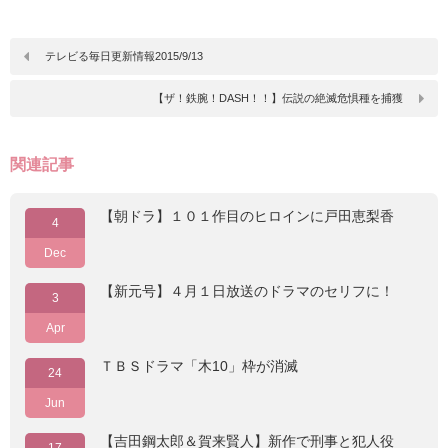
テレビる毎日更新情報2015/9/13
【ザ！鉄腕！DASH！！】伝説の絶滅危惧種を捕獲
関連記事
【朝ドラ】１０１作目のヒロインに戸田恵梨香
4
Dec
【新元号】４月１日放送のドラマのセリフに！
3
Apr
ＴＢＳドラマ「木10」枠が消滅
24
Jun
【吉田鋼太郎＆賀来賢人】新作で刑事と犯人役