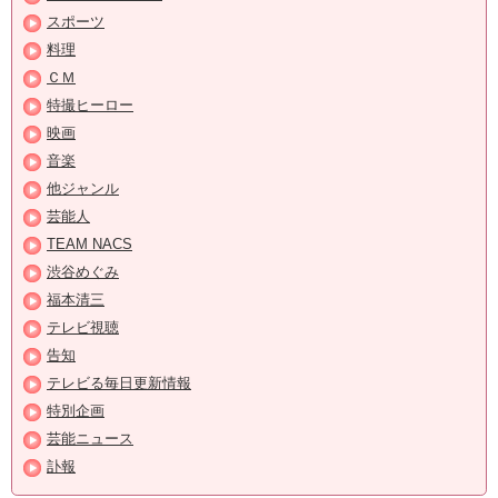
スポーツ
料理
ＣＭ
特撮ヒーロー
映画
音楽
他ジャンル
芸能人
TEAM NACS
渋谷めぐみ
福本清三
テレビ視聴
告知
テレビる毎日更新情報
特別企画
芸能ニュース
訃報