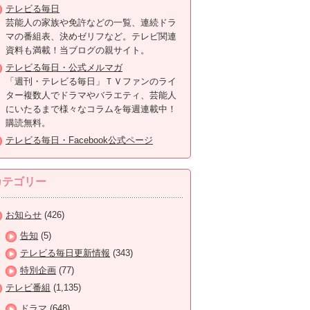
テレビる毎日
芸能人の家族や免許などの一覧、連続ドラ
マの番組表、決めゼリフなど。テレビ関連
資料も満載！当ブログの親サイト。
テレビる毎日・公式メルマガ
「週刊・テレビる毎日」ＴＶファンのライ
ター複数人でドラマやバラエティ、芸能人
にいたるまで様々なコラムを毎週連載中！
購読無料。
テレビる毎日・Facebook公式ページ
カテゴリー
お知らせ
(426)
告知
(5)
テレビる毎日更新情報
(343)
特別企画
(77)
テレビ番組
(1,135)
ドラマ
(648)