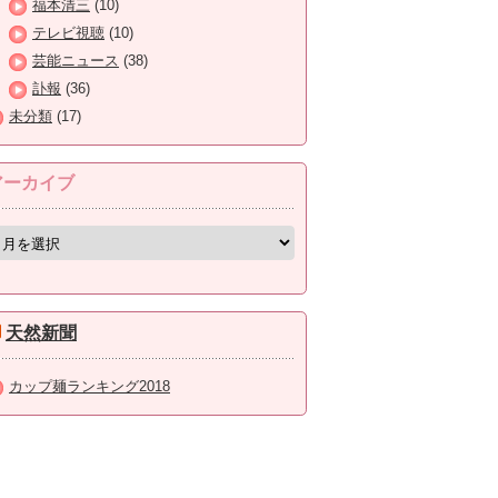
福本清三
(10)
テレビ視聴
(10)
芸能ニュース
(38)
訃報
(36)
未分類
(17)
アーカイブ
天然新聞
カップ麺ランキング2018