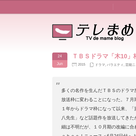
ＴＢＳドラマ「木10」
24
Jun
2015
ドラマ
,
バラエティ
,
芸能ニ
多くの名作を生んだＴＢＳのドラマ
放送枠に変わることになった。７月
１年からドラマ枠になって以来、「
八先生」など話題作を放送してきた
細は不明だが、１０月期の改編に合
ａｈｏｏ！ニュース＜6月24日付＞