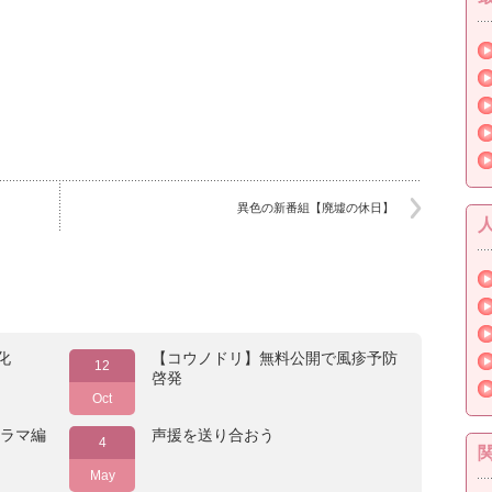
異色の新番組【廃墟の休日】
化
【コウノドリ】無料公開で風疹予防
12
啓発
Oct
ドラマ編
声援を送り合おう
4
May