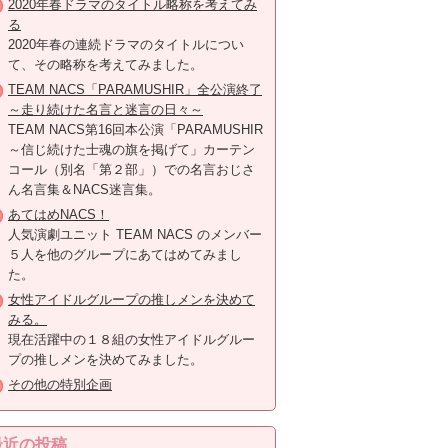
2020年春ドラマのタイトル略称を考えてみ
る
2020年春の連続ドラマのタイトルについ
て、その略称を考えてみました。
TEAM NACS「PARAMUSHIR」全公演終了
～走り続けた名言と迷言の日々～
TEAM NACS第16回本公演「PARAMUSHIR
～信じ続けた士魂の旗を掲げて」カーテン
コール（別名「第２部」）での名言おじさ
ん名言集＆NACS迷言集。
あてはめNACS！
人気演劇ユニット TEAM NACS のメンバー
５人を他のグループにあてはめてみまし
た。
女性アイドルグループの推しメンを決めて
みる。
現在活躍中の１８組の女性アイドルグルー
プの推しメンを決めてみました。
その他の特別企画
最近の投稿