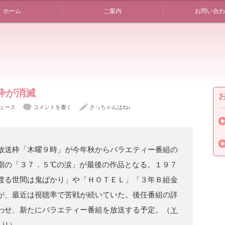
ホーム
ご案内
お問い合わ
枠が消滅
ュース
コメントを書く
さっちゃんはね♪
放送枠「木曜９時」が今年秋からバラエティー番組の
期の「３７．５℃の涙」が最後の作品となる。１９７
渡る世間は鬼ばかり」や「ＨＯＴＥＬ」「３年Ｂ組金
が、最近は視聴率で苦戦が続いていた。後任番組の詳
わせ、新たにバラエティー番組を放送する予定。（
Ｙ
より
）