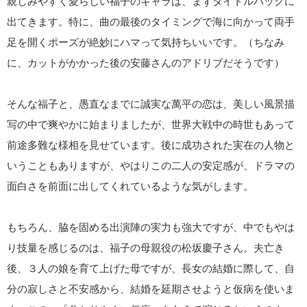
親しみやすく愛らしい福子のキャラは、まずタイトルバックに
出てきます。特に、曲の最後のタイミングで海に向かって両手
足を開くポーズが絶妙にハマって気持ちいいです。（ちなみ
に、カットがかかった後の安藤さんのアドリブだそうです）
そんな福子と、愚直なまでに誠実な萬平の恋は、美しい風景描
写の中で爽やかに始まりましたが、世界大戦中の時世もあって
前途多難な様相を見せています。後に成功された実在の人物と
いうこともありますが、やはりこの二人の安定感が、ドラマの
面白さを前面に出してくれているような気がします。
もちろん、脇を固める出演陣の実力も強大ですが、中でもやは
り技量を感じるのは、福子の母親役の松坂慶子さん。夫亡き
後、３人の娘を育て上げた母ですが、長女の結婚に際して、自
分の寂しさと不安感から、結婚を延期させようと仮病を使いま