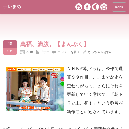
テレまめ
menu
萬福、満腹。【まんぷく】
15
Oct
2018
ドラマ
コメントを書く
さっちゃんはね♪
ＮＨＫの朝ドラは、今作で通
算９９作目。ここまで歴史を
重ねながらも、さらにそれを
更新していく意味で、「朝ド
ラ史上、初！」という称号が
新作ごとに冠されています。
今作「まんぷく」での「初」は、ヒロイン役の安藤サクラさん