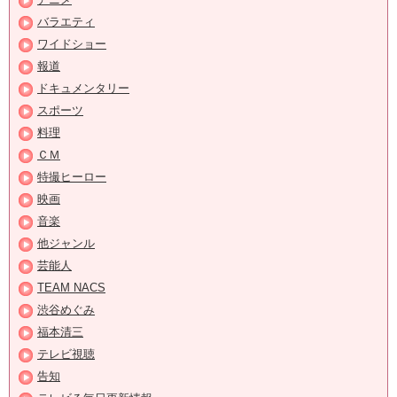
バラエティ
ワイドショー
報道
ドキュメンタリー
スポーツ
料理
ＣＭ
特撮ヒーロー
映画
音楽
他ジャンル
芸能人
TEAM NACS
渋谷めぐみ
福本清三
テレビ視聴
告知