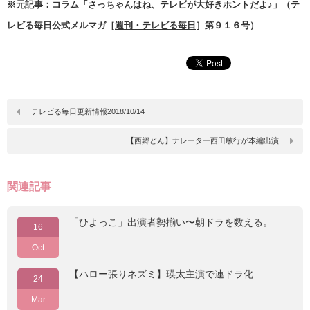
※元記事：コラム「さっちゃんはね、テレビが大好きホントだよ♪」（テ
レビる毎日公式メルマガ［
週刊・テレビる毎日
］第９１６号）
テレビる毎日更新情報2018/10/14
【西郷どん】ナレーター西田敏行が本編出演
関連記事
「ひよっこ」出演者勢揃い〜朝ドラを数える。
16
Oct
【ハロー張りネズミ】瑛太主演で連ドラ化
24
Mar