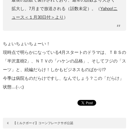
拡大し、7月まで放送される（話数未定）。（
Yahoo!ニ
ュース＜１月30日付＞より
）
ちょいちょいちょーい！
現時点で明らかになっている4月スタートのドラマは、ＴＢＳの
「半沢直樹2」、ＮＴＶの「ハケンの品格」、そしてフジの「ス
ーツ」と、続編だらけ！しかもビジネスものばかり!?
今季は病院ものだらけですし、なんでしょう？この「だらけ」
状態…(-.-;)
【ミルクボーイ】コーンフレークサポ公認