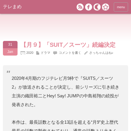
テレまめ
menu
【月９】「SUIT／スーツ」続編決定
31
Jan
2020
ドラマ
コメントを書く
さっちゃんはね♪
2020年4月期のフジテレビ月9枠で『SUITS／スーツ
2』が放送されることが決定し、前シリーズに引き続き
主演の織田裕二とHey! Say! JUMPの中島裕翔の続投が
発表された。
本作は、最長話数となる全13話を超える“月9”史上歴代
最長の話数で製作されており、通常の話数より大きく