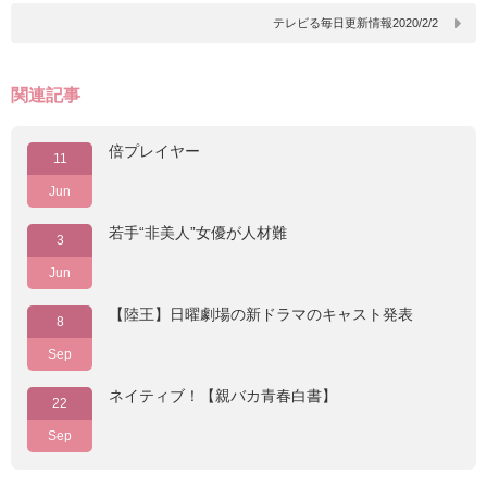
テレビる毎日更新情報2020/2/2
関連記事
倍プレイヤー
11
Jun
若手“非美人”女優が人材難
3
Jun
【陸王】日曜劇場の新ドラマのキャスト発表
8
Sep
ネイティブ！【親バカ青春白書】
22
Sep