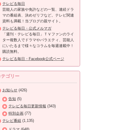
テレビる毎日
芸能人の家族や免許などの一覧、連続ドラ
マの番組表、決めゼリフなど。テレビ関連
資料も満載！当ブログの親サイト。
テレビる毎日・公式メルマガ
「週刊・テレビる毎日」ＴＶファンのライ
ター複数人でドラマやバラエティ、芸能人
にいたるまで様々なコラムを毎週連載中！
購読無料。
テレビる毎日・Facebook公式ページ
カテゴリー
お知らせ
(426)
告知
(5)
テレビる毎日更新情報
(343)
特別企画
(77)
テレビ番組
(1,135)
ドラマ
(648)