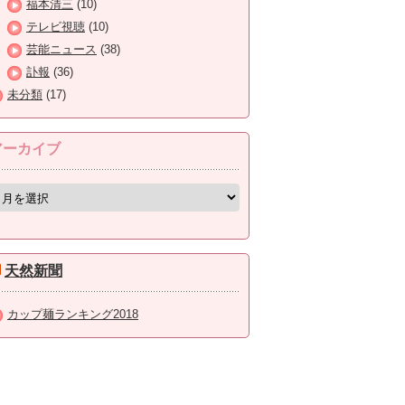
福本清三
(10)
テレビ視聴
(10)
芸能ニュース
(38)
訃報
(36)
未分類
(17)
アーカイブ
天然新聞
カップ麺ランキング2018