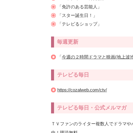
「免許のある芸能人」
「スター誕生日！」
「テレビるショップ」
毎週更新
「
今週の２時間ドラマと映画(地上波)
テレビる毎日
https://cozalweb.com/ctv/
テレビる毎日・公式メルマガ
ＴＶファンのライター複数人でドラマや
中！購読無料。