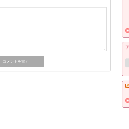
ア
ー
カ
イ
ブ