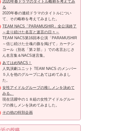
2020年春ドラマのタイトル略称を考えてみ
る
2020年春の連続ドラマのタイトルについ
て、その略称を考えてみました。
TEAM NACS「PARAMUSHIR」全公演終了
～走り続けた名言と迷言の日々～
TEAM NACS第16回本公演「PARAMUSHIR
～信じ続けた士魂の旗を掲げて」カーテン
コール（別名「第２部」）での名言おじさ
ん名言集＆NACS迷言集。
あてはめNACS！
人気演劇ユニット TEAM NACS のメンバー
５人を他のグループにあてはめてみまし
た。
女性アイドルグループの推しメンを決めて
みる。
現在活躍中の１８組の女性アイドルグルー
プの推しメンを決めてみました。
その他の特別企画
最近の投稿