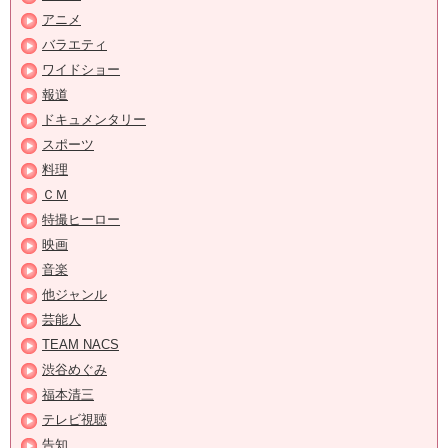
アニメ
バラエティ
ワイドショー
報道
ドキュメンタリー
スポーツ
料理
ＣＭ
特撮ヒーロー
映画
音楽
他ジャンル
芸能人
TEAM NACS
渋谷めぐみ
福本清三
テレビ視聴
告知