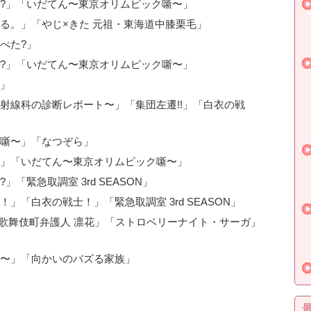
?」「いだてん〜東京オリムピック噺〜」
る。」「やじ×きた 元祖・東海道中膝栗毛」
べた?」
?」「いだてん〜東京オリムピック噺〜」
」
射線科の診断レポート〜」「集団左遷!!」「白衣の戦
噺〜」「なつぞら」
」「いだてん〜東京オリムピック噺〜」
「緊急取調室 3rd SEASON」
「白衣の戦士！」「緊急取調室 3rd SEASON」
「歌舞伎町弁護人 凛花」「ストロベリーナイト・サーガ」
〜」「向かいのバズる家族」