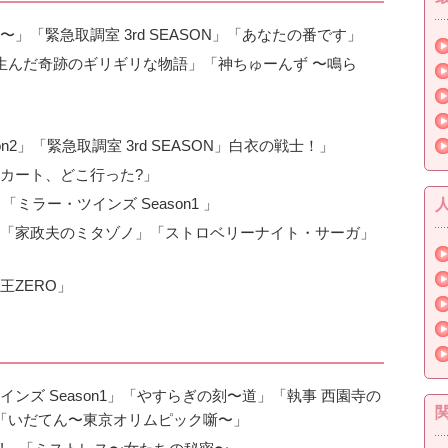
「緊急取調室 3rd SEASON」「あなたの番です」
が生んだ奇跡のギリギリな物語」「神ちゅーんず 〜鳴ら
n2」「緊急取調室 3rd SEASON」白衣の戦士！」
カート、どこ行った?」
「ミラー・ツインズ Season1 」
「家政夫のミタゾノ」「ストロベリーナイト・サーガ」
王ZERO」
ンズ Season1」「やすらぎの刻〜道」「執事 西園寺の
「いだてん〜東京オリムピック噺〜」