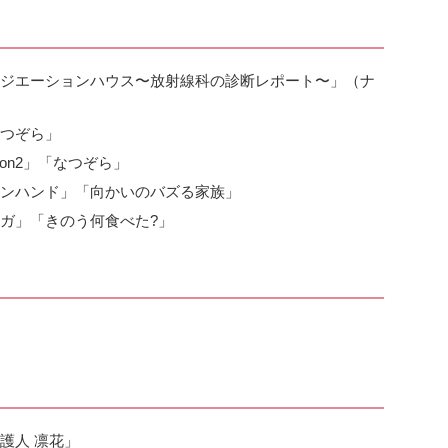
ジエーションハウス〜放射線科の診断レポート〜」（ナ
つぞら」
son2」「なつぞら」
ンハンド」「向かいのバズる家族」
ガ」「きのう何食べた?」
護人 凛花」