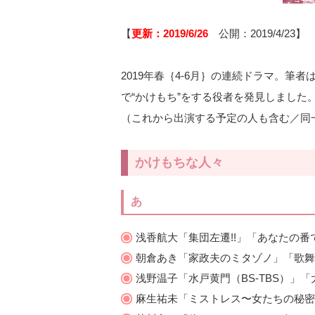
【
更新：2019/6/26
公開：2019/4/23】
2019年春｛4-6月｝の連続ドラマ。
で“かけもち”をする役者を発見しまし
（これから出演する予定の人も含む／同
かけもちな人々
あ
浅香航大「集団左遷!!」「あなたの番
朝倉あき「家政夫のミタゾノ」「歌舞
浅野温子「水戸黄門（BS-TBS）」「大
麻生祐未「ミストレス〜女たちの秘密