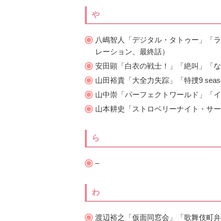
や
八嶋智人「デジタル・タトゥー」「ラ
レーション、最終話）
安田顕「白衣の戦士！」「絶叫」「な
山田裕貴「大全力失踪」「特捜9 sea
山中崇「パーフェクトワールド」「イ
山本耕史「ストロベリーナイト・サー
ら
–
わ
渡辺裕之「仮面同窓会」「歌舞伎町弁