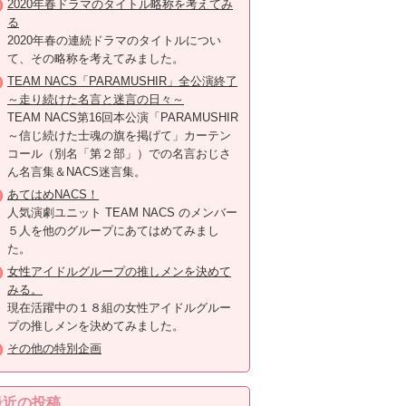
2020年春ドラマのタイトル略称を考えてみ
る
2020年春の連続ドラマのタイトルについ
て、その略称を考えてみました。
TEAM NACS「PARAMUSHIR」全公演終了
～走り続けた名言と迷言の日々～
TEAM NACS第16回本公演「PARAMUSHIR
～信じ続けた士魂の旗を掲げて」カーテン
コール（別名「第２部」）での名言おじさ
ん名言集＆NACS迷言集。
あてはめNACS！
人気演劇ユニット TEAM NACS のメンバー
５人を他のグループにあてはめてみまし
た。
女性アイドルグループの推しメンを決めて
みる。
現在活躍中の１８組の女性アイドルグルー
プの推しメンを決めてみました。
その他の特別企画
最近の投稿