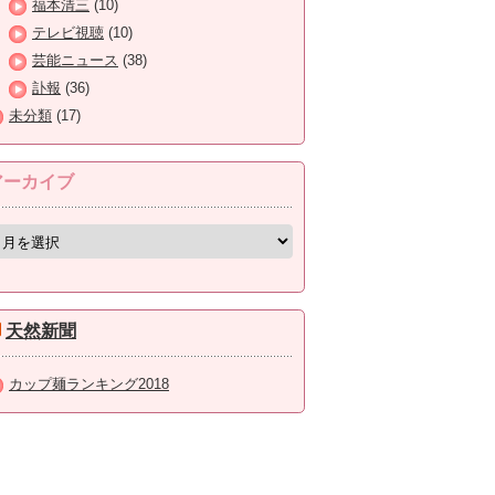
福本清三
(10)
テレビ視聴
(10)
芸能ニュース
(38)
訃報
(36)
未分類
(17)
アーカイブ
天然新聞
カップ麺ランキング2018