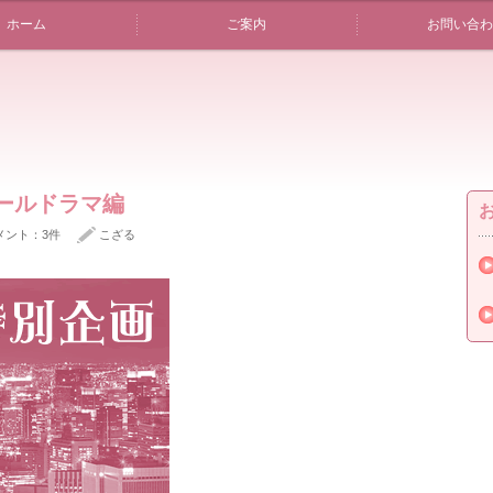
ホーム
ご案内
お問い合わ
クールドラマ編
メント：3件
こざる