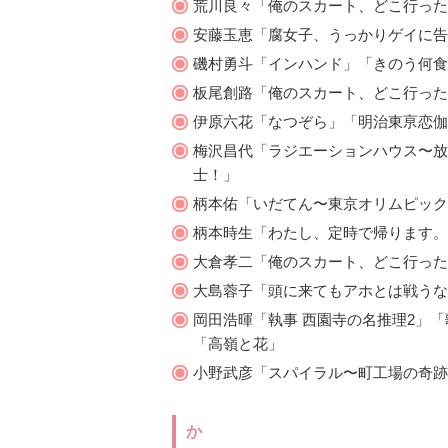
荒川良々「俺のスカート、どこ行った
安藤玉恵「腐女子、うっかりゲイに告
磯村勇斗「インハンド」「きのう何食
板尾創路「俺のスカート、どこ行った
伊原六花「なつぞら」「明治東亰恋伽
梅沢昌代「ラジエーションハウス〜放
士！」
柄本佑「いだてん〜東京オリムピック
柄本時生「わたし、定時で帰ります。
大倉孝二「俺のスカート、どこ行った?」
大島蓉子「頭に来てもアホとは戦うな！」
岡田浩暉「執事 西園寺の名推理2」
「高嶺と花」
小野武彦「スパイラル〜町工場の奇跡
か