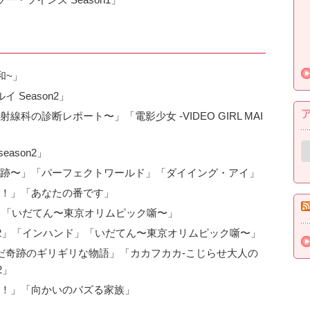
和~」
イ Season2」
の診断レポート〜」「電影少女 -VIDEO GIRL MAI
ア
ason2」
ー
カ
跡〜」「パーフェクトワールド」「ダイイング・アイ」
イ
！」「あなたの番です」
ブ
ON」「いだてん〜東京オリムピック噺〜」
on2」「インハンド」「いだてん〜東京オリムピック噺〜」
んだ奇跡のギリギリな物語」「カカフカカ-こじらせ大人の
2」
！」「向かいのバズる家族」