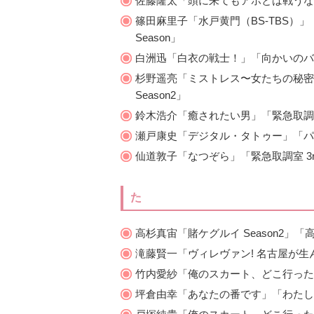
佐藤隆太「頭に来てもアホとは戦うな
篠田麻里子「水戸黄門（BS-TBS）」
Season」
白洲迅「白衣の戦士！」「向かいのバ
杉野遥亮「ミストレス〜女たちの秘密〜」
Season2」
鈴木浩介「癒されたい男」「緊急取調室 3
瀬戸康史「デジタル・タトゥー」「パ
仙道敦子「なつぞら」「緊急取調室 3rd
た
高杉真宙「賭ケグルイ Season2」「
滝藤賢一「ヴィレヴァン! 名古屋が
竹内愛紗「俺のスカート、どこ行った
坪倉由幸「あなたの番です」「わたし