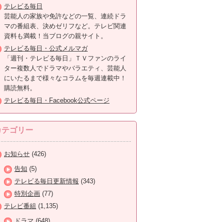
テレビる毎日
芸能人の家族や免許などの一覧、連続ドラ
マの番組表、決めゼリフなど。テレビ関連
資料も満載！当ブログの親サイト。
テレビる毎日・公式メルマガ
「週刊・テレビる毎日」ＴＶファンのライ
ター複数人でドラマやバラエティ、芸能人
にいたるまで様々なコラムを毎週連載中！
購読無料。
テレビる毎日・Facebook公式ページ
カテゴリー
お知らせ
(426)
告知
(5)
テレビる毎日更新情報
(343)
特別企画
(77)
テレビ番組
(1,135)
ドラマ
(648)