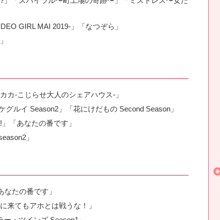
?」「スパイラル〜町工場の奇跡〜」「ミストレス〜女た
O GIRL MAI 2019-」「なつぞら」
」
カカ-こじらせ大人のシェアハウス-」
イ Season2」「花にけだもの Second Season」
!」「あなたの番です」
ason2」
「あなたの番です」
に来てもアホとは戦うな！」
・ツインズ Season1」