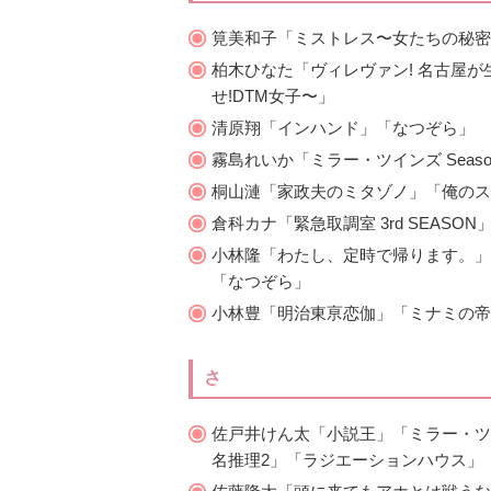
筧美和子「ミストレス〜女たちの秘密〜」
柏木ひなた「ヴィレヴァン! 名古屋
せ!DTM女子〜」
清原翔「インハンド」「なつぞら」
霧島れいか「ミラー・ツインズ Seaso
桐山漣「家政夫のミタゾノ」「俺のス
倉科カナ「緊急取調室 3rd SEASON」
小林隆「わたし、定時で帰ります。」
「なつぞら」
小林豊「明治東亰恋伽」「ミナミの帝
さ
佐戸井けん太「小説王」「ミラー・ツイ
名推理2」「ラジエーションハウス」