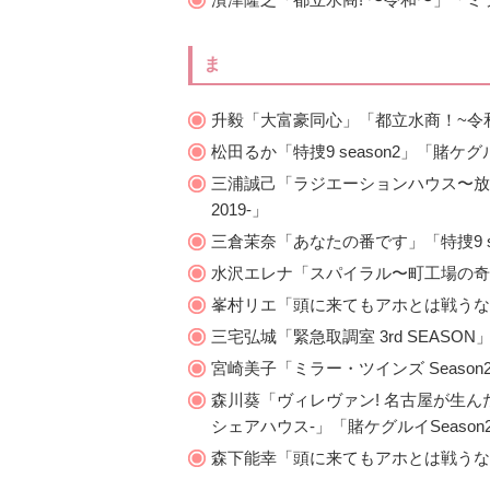
ま
升毅「大富豪同心」「都立水商！~令
松田るか「特捜9 season2」「賭ケグル
三浦誠己「ラジエーションハウス〜放射線科
2019-」
三倉茉奈「あなたの番です」「特捜9 se
水沢エレナ「スパイラル〜町工場の奇
峯村リエ「頭に来てもアホとは戦うな
三宅弘城「緊急取調室 3rd SEAS
宮崎美子「ミラー・ツインズ Seas
森川葵「ヴィレヴァン! 名古屋が生
シェアハウス-」「賭ケグルイSeason
森下能幸「頭に来てもアホとは戦うな