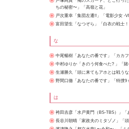
戸塚純貴「俺のスカート、どこ行った
ちの秘密〜」「高嶺と花」
戸次重幸「集団左遷!!」「電影少女 -VIDE
富田望生「なつぞら」「白衣の戦士！
な
中尾暢樹「あなたの番です」「カカフ
中村ゆりか「きのう何食べた? 」「賭ケグル
生瀬勝久「頭に来てもアホとは戦うな
野間口徹「あなたの番です」「特捜9 se
は
袴田吉彦「水戸黄門（BS-TBS）」
長谷川朝晴「家政夫のミタゾノ」「頭
濱津隆之「都立水商! 〜令和〜」「ミラー