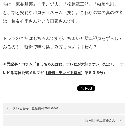
ちは「東谷魁夷」「平川郁夫」「松原龍三郎」「縦尾忠則」
と、割と安易なパロディネーム（笑）。これらの絵の真の作者
は、長友心平さんという画家さんです。
ドラマの本筋はもちろんですが、ちょいと壁に視点をずらして
みるのも、斬新で粋な楽しみ方じゃありません？
※元記事：コラム「さっちゃんはね、テレビが大好きホントだよ♪」（テ
レビる毎日公式メルマガ［
週刊・テレビる毎日
］第８９５号）
テレビる毎日更新情報2018/5/20
【訃報】朝丘雪路さん