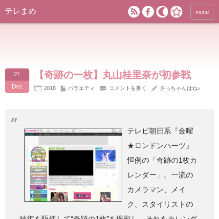
テレまめ
menu
【奇跡の一枚】丸山桂里奈が初参戦
21
Dec
2018
バラエティ
コメントを書く
さっちゃんはね♪
テレビ朝日系『金曜
★ロンドンハーツ』
恒例の「奇跡の1枚カ
レンダー」。一流の
カメラマン、メイ
ク、スタイリストの
技術を駆使して“奇跡の1枚”を撮影し、それをカレンダ