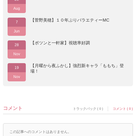
Aug
【菅野美穂】１０年ぶりバラエティーMC
7
Jun
【ポツンと一軒家】視聴率好調
28
Nov
【月曜から夜ふかし】強烈新キャラ「ももち」登
19
場！
Nov
コメント
トラックバック ( 0 )
コメント ( 0 )
この記事へのコメントはありません。