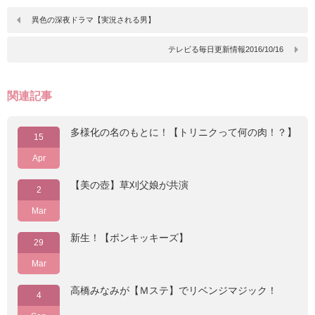
異色の深夜ドラマ【実況される男】
テレビる毎日更新情報2016/10/16
関連記事
多様化の名のもとに！【トリニクって何の肉！？】
15
Apr
【美の壺】草刈父娘が共演
2
Mar
新生！【ポンキッキーズ】
29
Mar
高橋みなみが【Ｍステ】でリベンジマジック！
4