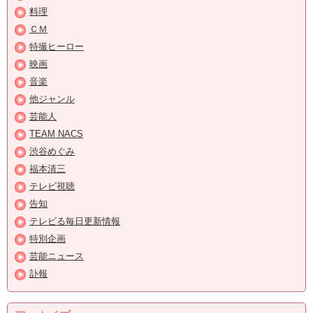
料理
ＣＭ
特撮ヒーロー
映画
音楽
他ジャンル
芸能人
TEAM NACS
渋谷めぐみ
福本清三
テレビ視聴
告知
テレビる毎日更新情報
特別企画
芸能ニュース
訃報